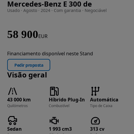
Mercedes-Benz E 300 de
Imagem 1 de 25
Usado · Agosto · 2024 · Com garantia · Negociável
58 900
EUR
Financiamento disponível neste Stand
Pedir proposta
Visão geral
43 000 km
Híbrido Plug-In
Automática
Quilómetros
Combustível
Tipo de Caixa
Sedan
1 993 cm3
313 cv