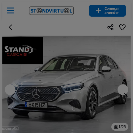
Começar
a vender
1
/
25