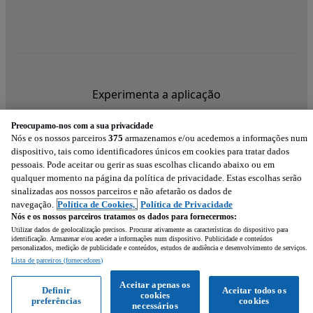
Experimenta a aplicação
Preocupamo-nos com a sua privacidade
Nós e os nossos parceiros
375
armazenamos e/ou acedemos a informações num
dispositivo, tais como identificadores únicos em cookies para tratar dados
pessoais. Pode aceitar ou gerir as suas escolhas clicando abaixo ou em
qualquer momento na página da política de privacidade. Estas escolhas serão
sinalizadas aos nossos parceiros e não afetarão os dados de
navegação.
Política de Cookies,
Política de Privacidade
Nós e os nossos parceiros tratamos os dados para fornecermos:
Utilizar dados de geolocalização precisos. Procurar ativamente as características do dispositivo para
identificação. Armazenar e/ou aceder a informações num dispositivo. Publicidade e conteúdos
personalizados, medição de publicidade e conteúdos, estudos de audiência e desenvolvimento de serviços.
Lista de parceiros (fornecedores)
Mensagem
Aceitar apenas os
Definir
Aceitar todos os
cookies
preferências
cookies
Ligar
WhatsApp
necessários