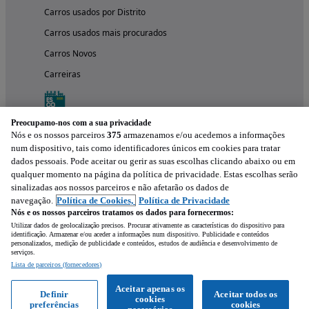
Carros usados por Distrito
Carros usados mais procurados
Carros Novos
Carreiras
Preocupamo-nos com a sua privacidade
Nós e os nossos parceiros
375
armazenamos e/ou acedemos a informações
num dispositivo, tais como identificadores únicos em cookies para tratar
dados pessoais. Pode aceitar ou gerir as suas escolhas clicando abaixo ou em
qualquer momento na página da política de privacidade. Estas escolhas serão
sinalizadas aos nossos parceiros e não afetarão os dados de
navegação.
Política de Cookies,
Política de Privacidade
Nós e os nossos parceiros tratamos os dados para fornecermos:
Experimenta a aplicação
Utilizar dados de geolocalização precisos. Procurar ativamente as características do dispositivo para
identificação. Armazenar e/ou aceder a informações num dispositivo. Publicidade e conteúdos
personalizados, medição de publicidade e conteúdos, estudos de audiência e desenvolvimento de
serviços.
Lista de parceiros (fornecedores)
Aceitar apenas os
Definir
Aceitar todos os
cookies
preferências
cookies