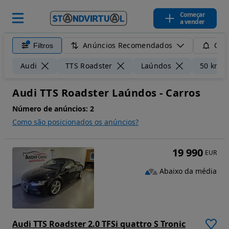
Começar
a vender
Anúncios Recomendados
Filtros
Guar
Audi
TTS Roadster
Laúndos
50 km
Audi TTS Roadster Laúndos - Carros
Número de anúncios:
2
Como são posicionados os anúncios?
19 990
EUR
Abaixo da média
Audi TTS Roadster 2.0 TFSi quattro S Tronic