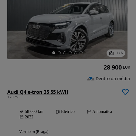
1
/
6
28 900
EUR
Dentro da média
Audi Q4 e-tron 35 55 kWH
170 cv
58 000 km
Elétrico
Automática
2022
Vermoim (Braga)