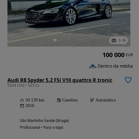
1
/
6
100 000
EUR
Dentro da média
Audi R8 Spyder 5.2 FSi V10 quattro R tronic
5204 cm3 • 525 cv
50 139 km
Gasolina
Automática
2010
São Martinho Sande (Braga)
Profissional • Para o topo