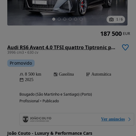
1
/
6
187 500
EUR
Audi RS6 Avant 4.0 TFSI quattro Tiptronic performance
3996 cm3 • 630 cv
Promovido
8 500 km
Gasolina
Automática
2025
Bougado (São Martinho e Santiago) (Porto)
Profissional • Publicado
Ver anúncios
João Couto - Luxury & Performance Cars