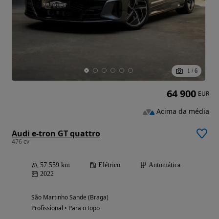
1
/
6
64 900
EUR
Acima da média
Audi e-tron GT quattro
476 cv
57 559 km
Elétrico
Automática
2022
São Martinho Sande (Braga)
Profissional • Para o topo