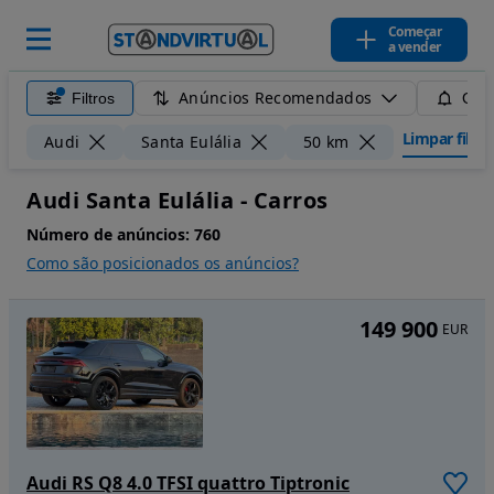
Começar
a vender
Anúncios Recomendados
Filtros
Guar
Limpar filtro
Audi
Santa Eulália
50 km
Audi Santa Eulália - Carros
Número de anúncios:
760
Como são posicionados os anúncios?
149 900
EUR
Audi RS Q8 4.0 TFSI quattro Tiptronic