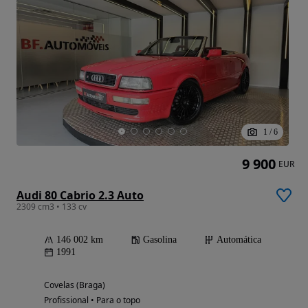
1
/
6
9 900
EUR
Audi 80 Cabrio 2.3 Auto
2309 cm3 • 133 cv
146 002 km
Gasolina
Automática
1991
Covelas (Braga)
Profissional • Para o topo