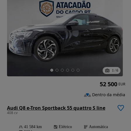
1
/
6
52 500
EUR
Dentro da média
Audi Q8 e-Tron Sportback 55 quattro S line
408 cv
41 584 km
Elétrico
Automática