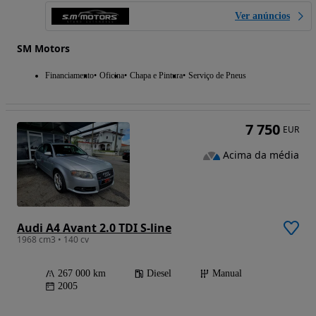
Ver anúncios
SM Motors
Financiamento
Oficina
Chapa e Pintura
Serviço de Pneus
7 750
EUR
Acima da média
Audi A4 Avant 2.0 TDI S-line
1968 cm3 • 140 cv
267 000 km
Diesel
Manual
2005