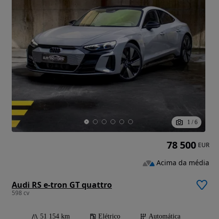
1
/
6
78 500
EUR
Acima da média
Audi RS e-tron GT quattro
598 cv
51 154 km
Elétrico
Automática