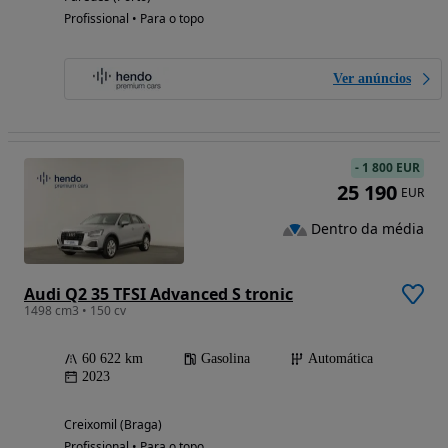
Profissional • Para o topo
Ver anúncios
-
1 800 EUR
25 190
EUR
Dentro da média
Audi Q2 35 TFSI Advanced S tronic
1498 cm3 • 150 cv
60 622 km
Gasolina
Automática
2023
Creixomil (Braga)
Profissional • Para o topo