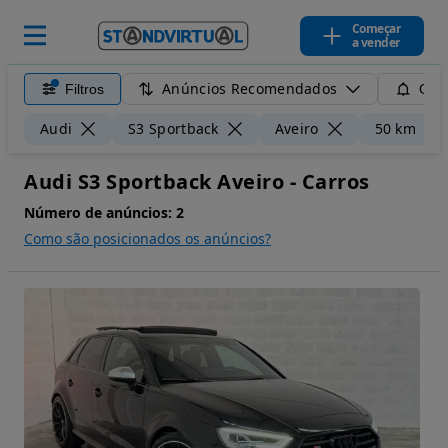
Começar
a vender
Anúncios Recomendados
Filtros
Guar
Audi
S3 Sportback
Aveiro
50 km
Audi S3 Sportback Aveiro - Carros
Número de anúncios:
2
Como são posicionados os anúncios?