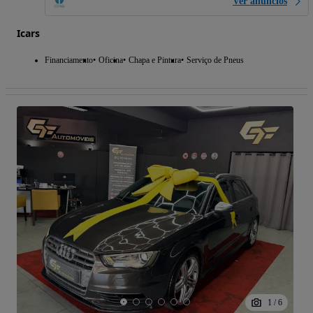
Ver anúncios
Icars
Financiamento
Oficina
Chapa e Pintura
Serviço de Pneus
1
/
6