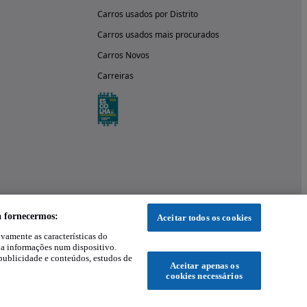
Carros usados por Distrito
Carros usados mais procurados
Carros Novos
Carreiras
a fornecermos:
Aceitar todos os cookies
ivamente as características do
 a informações num dispositivo.
publicidade e conteúdos, estudos de
Aceitar apenas os
cookies necessários