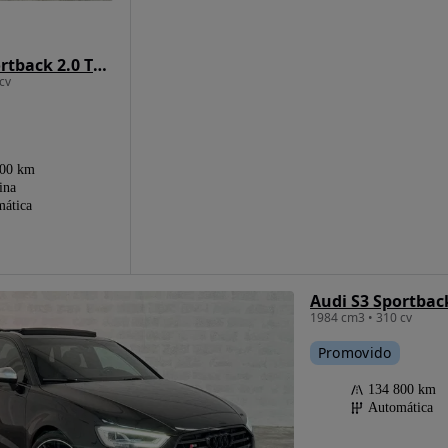
Audi S3 Sportback 2.0 TFSi quattro S tronic
cv
800 km
ina
ática
Audi S3 Sportback
1984 cm3 • 310 cv
Promovido
134 800 km
Automática