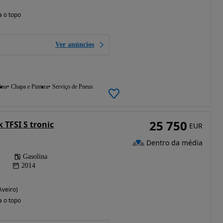
a o topo
Ver anúncios
ina
Chapa e Pintura
Serviço de Pneus
25 750
 TFSI S tronic
EUR
Dentro da média
Gasolina
2014
Aveiro)
a o topo