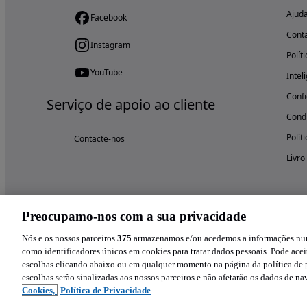
Ajud
Facebook
Cont
Instagram
Polít
YouTube
Intel
Confi
Serviço de apoio ao cliente
Condi
Polít
Contacte-nos
Livro
Preocupamo-nos com a sua privacidade
Nós e os nossos parceiros
375
armazenamos e/ou acedemos a informações num 
como identificadores únicos em cookies para tratar dados pessoais. Pode aceit
escolhas clicando abaixo ou em qualquer momento na página da política de p
escolhas serão sinalizadas aos nossos parceiros e não afetarão os dados de n
Cookies,
Política de Privacidade