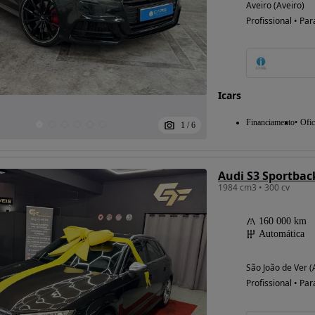
Aveiro (Aveiro)
Profissional • Par
Possibilidade de
financiamento
Icars
Financiamento
Ofic
1
/
6
Audi S3 Sportback
1984 cm3 • 300 cv
160 000 km
Automática
São João de Ver (
Profissional • Par