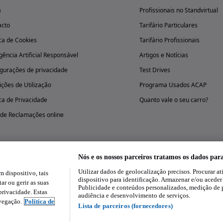
a
Profissionais no Standvirtual
acto
Tarifário Particulares
ica de Cookies
Tarifário Profissionais
igência Artificial Responsável
Artigos e Notícias
gurações de privacidade
Test Drives
ções de Utilização
Programa Usados ACAP
ica de Privacidade
Quanto vale o seu carro?
 de Reclamações online
Nós e os nossos parceiros tratamos os dados par
Utilizar dados de geolocalização precisos. Procurar at
dispositivo, tais
Experimenta a aplicação
dispositivo para identificação. Armazenar e/ou aceder
ar ou gerir as suas
Publicidade e conteúdos personalizados, medição de 
rivacidade. Estas
audiência e desenvolvimento de serviços.
avegação.
Política de
Lista de parceiros (fornecedores)