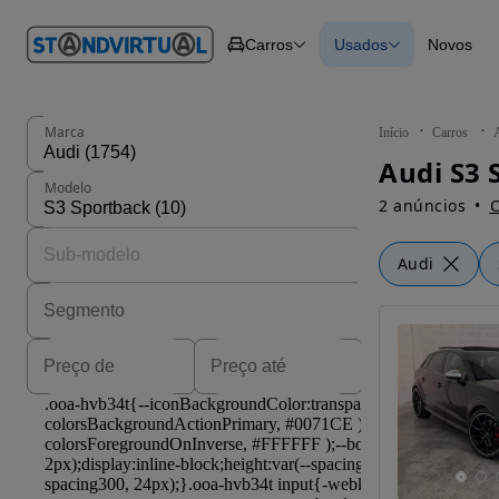
O nº 1
Carros
Usados
Novos
em
Carros
Carros
Comerciais
Todos os carros
Motos
Carros elétricos
Barcos
Carros com financ
Autocaravanas
Novos
Marca
Início
Carros
Pesados
Audi S3 
Modelo
2 anúncios
C
Audi