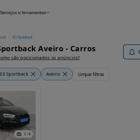
Serviços e ferramentas
Financiamento
Avaliar o meu carro
iamento
Serviço de check-up
Histórico do veículo
Audi
S3 Sportback
Notícias e artigos
Sportback Aveiro - Carros
omo são posicionados os anúncios?
S3 Sportback
Aveiro
Limpar filtros
1
/
6