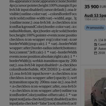
35 900
EUR
1984 cm3 • 310 
Promovido
134 
Gasol
Autom
2018