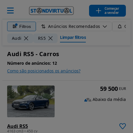
Começar
a vender
Anúncios Recomendados
Filtros
Guar
Limpar filtros
Audi
RS5
Audi RS5 - Carros
Número de anúncios:
12
Como são posicionados os anúncios?
59 500
EUR
Abaixo da média
Audi RS5
4163 cm3 • 450 cv