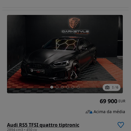
1
/
6
69 900
EUR
Acima da média
Audi RS5 TFSI quattro tiptronic
2894 cm3 • 450 cv