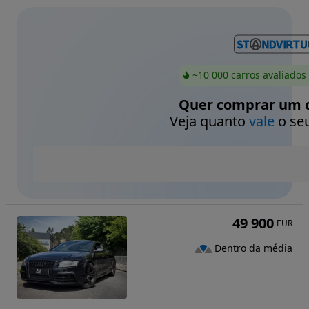
~10 000 carros avaliados
Quer comprar um c
Veja quanto
vale
o seu
49 900
EUR
Dentro da média