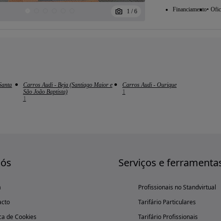
Financiamento
Ofic
1
/
6
Santa
Carros Audi - Beja (Santiago Maior e
Carros Audi - Ourique
São João Baptista)
1
1
nós
Serviços e ferramenta
a
Profissionais no Standvirtual
acto
Tarifário Particulares
ica de Cookies
Tarifário Profissionais