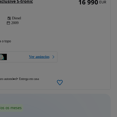
16 990
xclusive S-tronic
EUR
Diesel
2009
a o topo
Ver anúncios
uro automóvel
Entrega em casa
dos os meses