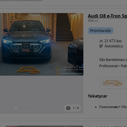
Audi Q8 e-Tron Sp
408 cv
Possibilidade de
Promovido
financiamento
21 673 km
Automática
São Bartolomeu d
Profissional • Pub
Tokatycar
Financiamento
Ofic
1
/
6