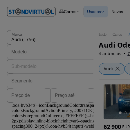
O nº 1
Carros
Usados
Novos
em
Carros
Carros
Comerciais
Todos os carros
Motos
Carros elétricos
Barcos
Carros com financ
Autocaravanas
Novos
Marca
Início
Carros
Pesados
Audi Ode
4 anúncios
C
Audi
62 900
EUR