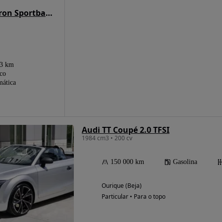
Audi Q8 e-Tron Sportback 55 quattro S line
73 km
ico
ática
Audi TT Coupé 2.0 TFSI
1984 cm3 • 200 cv
150 000 km
Gasolina
Ourique (Beja)
Particular • Para o topo