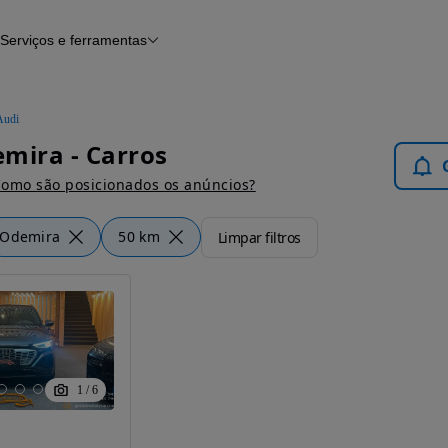
Serviços e ferramentas
Financiamento
Avaliar o meu carro
iamento
Serviço de check-up
Histórico do veículo
Audi
Notícias e artigos
mira - Carros
omo são posicionados os anúncios?
Odemira
50 km
Limpar filtros
1
/
6