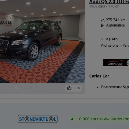
Audi Q5 2.0 TDI E
1968 cm3 • 170 cv
275 741 km
Automática
Guia (Faro)
Profissional • Par
Carias Car
Financiamento
Seg
1
/
6
~10 000 carros avaliados to