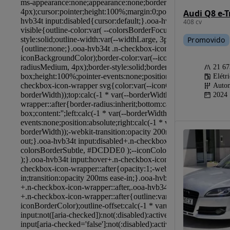
408 cv
Promovido
21 6
Elétr
Autom
2024