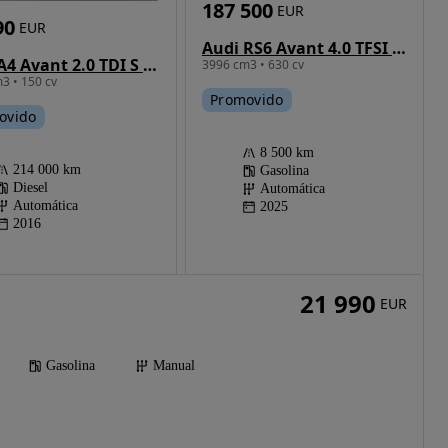
187 500
EUR
90
EUR
Audi RS6 Avant 4.0 TFSI quattro Tiptronic performance
Audi A4 Avant 2.0 TDI S tronic sport
3996 cm3 • 630 cv
3 • 150 cv
Promovido
ovido
8 500 km
214 000 km
Gasolina
Diesel
Automática
Automática
2025
2016
21 990
EUR
Gasolina
Manual