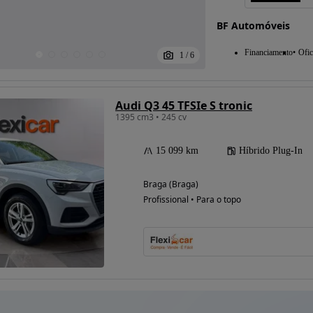
BF Automóveis
Financiamento
Ofic
1
/
6
Audi Q3 45 TFSIe S tronic
1395 cm3 • 245 cv
15 099 km
Híbrido Plug-In
Braga (Braga)
Profissional • Para o topo