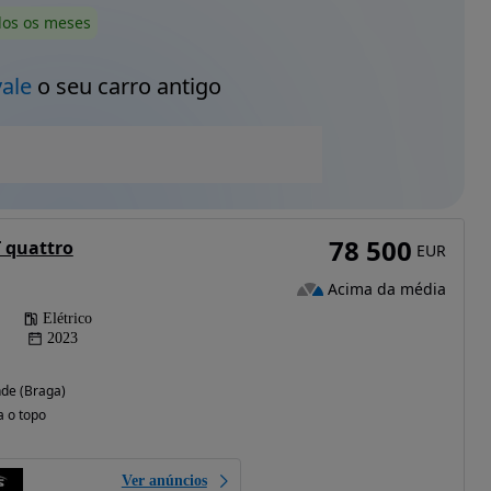
dos os meses
vale
o seu carro antigo
78 500
T quattro
EUR
Acima da média
Elétrico
2023
de (Braga)
a o topo
Ver anúncios