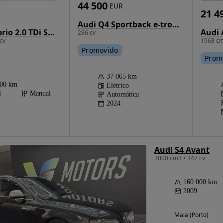
44 500
EUR
21 4
Audi Q4 Sportback e-tron 45 82 kWh SE Business Plus
Audi A3 Cabrio 2.0 TDi S-line
286 cv
cv
1968 cm
Promovido
Prom
37 065 km
000 km
Elétrico
l
Manual
Automática
2024
Audi S4 Avant
3000 cm3 • 347 cv
160 000 km
2009
Maia (Porto)