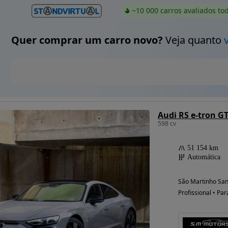
~10 000 carros avaliados to
Quer comprar um carro novo?
Veja quanto
Audi RS e-tron G
598 cv
51 154 km
Automática
São Martinho San
Profissional • Par