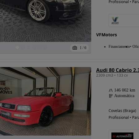
Profissional • Par
Possibilidade de
financiamento
VFMotors
Financiamento
Ofic
1
/
6
Audi 80 Cabrio 2.
2309 cm3 • 133 cv
146 002 km
Automática
Covelas (Braga)
Profissional • Par