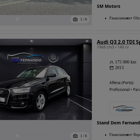
SM Motors
Financiamento
Ofic
1
/
6
Audi Q3 2.0 TDI S
1968 cm3 • 140 cv
175 000 km
2013
Alfena (Porto)
Profissional • Par
Stand Dom Fernan
Financiamento
Repa
1
/
6