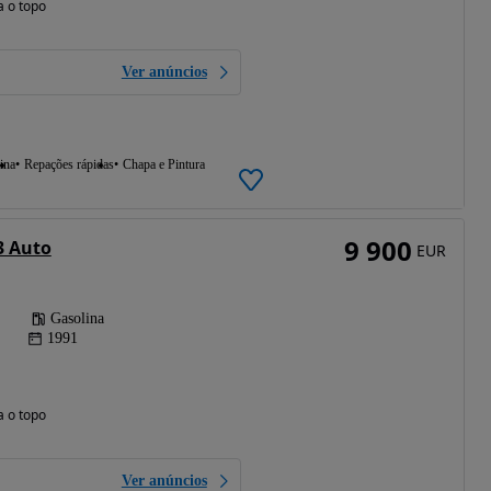
a o topo
Ver anúncios
ina
Repações rápidas
Chapa e Pintura
9 900
3 Auto
EUR
Gasolina
1991
a o topo
Ver anúncios