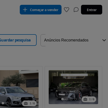
Começar a vender
Entrar
Guardar pesquisa
1
/
6
1
/
6