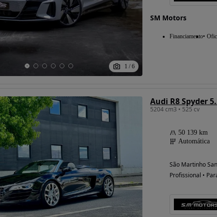
SM Motors
Financiamento
Ofic
1
/
6
Audi R8 Spyder 5.
5204 cm3 • 525 cv
50 139 km
Automática
São Martinho San
Profissional • Par