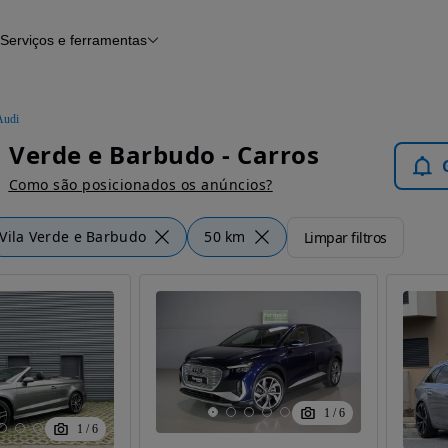
Serviços e ferramentas
Financiamento
Avaliar o meu carro
iamento
Serviço de check-up
Histórico do veículo
Audi
Notícias e artigos
a Verde e Barbudo - Carros
Como são posicionados os anúncios?
Vila Verde e Barbudo
50 km
Limpar filtros
1
/
6
1
/
6