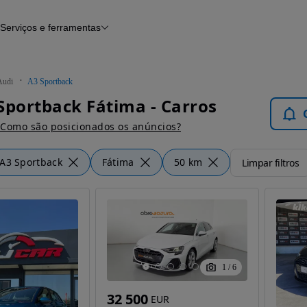
Serviços e ferramentas
Financiamento
Avaliar o meu carro
iamento
Serviço de check-up
Histórico do veículo
Audi
A3 Sportback
Notícias e artigos
Sportback Fátima - Carros
Como são posicionados os anúncios?
A3 Sportback
Fátima
50 km
Limpar filtros
1
/
6
32 500
EUR