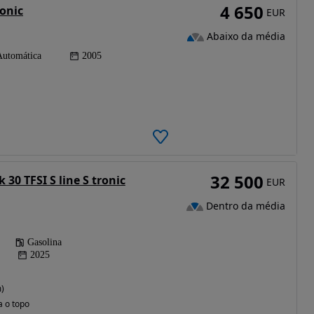
4 650
ronic
EUR
Abaixo da média
Automática
2005
32 500
 30 TFSI S line S tronic
EUR
Dentro da média
Gasolina
2025
)
a o topo