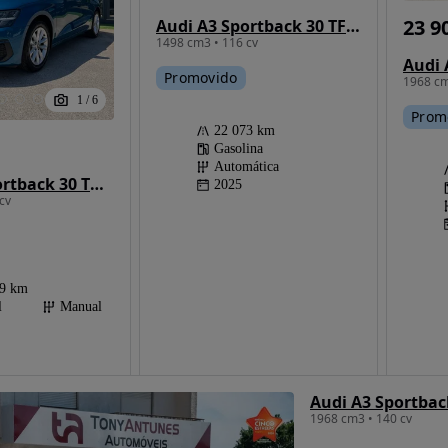
23 9
Audi A3 Sportback 30 TFSI S line S tronic
1498 cm3 • 116 cv
Promovido
1968 cm
1
/
6
Prom
22 073 km
Gasolina
Automática
Audi A3 Sportback 30 TDI Advanced
2025
cv
29 km
l
Manual
Audi A3 Sportback
1968 cm3 • 140 cv