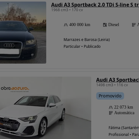
Audi A3 Sportback 2.0 TDi S-line S t
1968 cm3 • 170 cv
400 000 km
Diesel
Marrazes e Barosa (Leiria)
Particular • Publicado
Audi A3 Sportback
1498 cm3 • 116 cv
Promovido
22 073 km
Automática
Fátima (Santarém
Profissional • Par