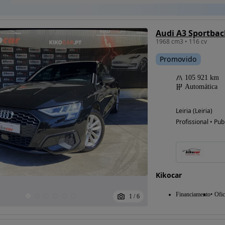
1968 cm3 • 116 cv
Promovido
105 921 km
Automática
Leiria (Leiria)
Profissional • Pub
Kikocar
Financiamento
Ofic
1
/
6