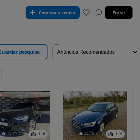
Começar a vender
Entrar
Guardar pesquisa
1
/
6
1
/
6