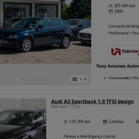
305 000 km
2008
Cernache do Bonj
Possibilidade de
Profissional • Par
financiamento
Tony Antunes Auto
Financiamento
Ofic
1
/
6
Audi A3 Sportback 1.0 TFSI design
999 cm3 • 115 cv
134 268 km
Gasolina
Pataias e Martingança (Leiria)