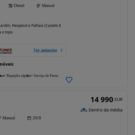
Diesel
Manual
ardim, Nesperal e Palhais (Castelo Branco)
a o topo
Ver anúncios
móveis
ina
Repações rápidas
Serviço de Pneus
14 990
EUR
Dentro da média
Manual
2018