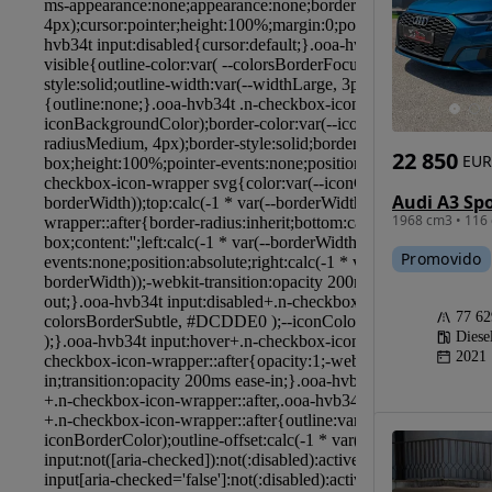
22 850
EUR
1968 cm3 • 116 
Promovido
77 6
Diese
2021