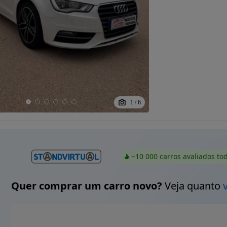
1
/
6
~10 000 carros avaliados to
Quer comprar um carro novo?
Veja quanto