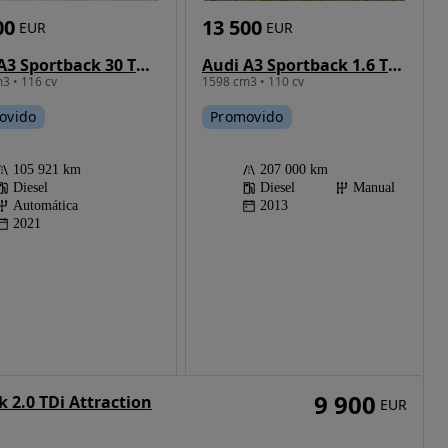
13 500
00
EUR
EUR
Audi A3 Sportback 1.6 TDI ultra Attraction
Audi A3 Sportback 30 TDI Advanced S tronic
1598 cm3 • 110 cv
3 • 116 cv
Promovido
ovido
207 000 km
105 921 km
Diesel
Manual
Diesel
2013
Automática
2021
9 900
 2.0 TDi Attraction
EUR