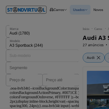
O nº 1
Carros
Usados
Novos
em
Carros
Carros
Comerciais
Todos os carros
Motos
Carros elétricos
Barcos
Carros com financ
Autocaravanas
Novos
Marca
Início
Carros
Pesados
Audi A3 
Modelo
27 anúncios
Audi