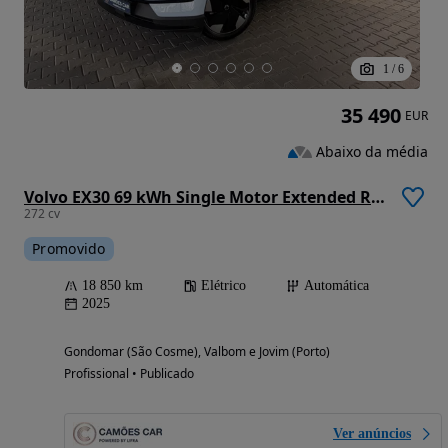
1
/
6
35 490
EUR
Abaixo da média
Volvo EX30 69 kWh Single Motor Extended Range Plus
272 cv
Promovido
18 850 km
Elétrico
Automática
2025
Gondomar (São Cosme), Valbom e Jovim (Porto)
Profissional • Publicado
Ver anúncios