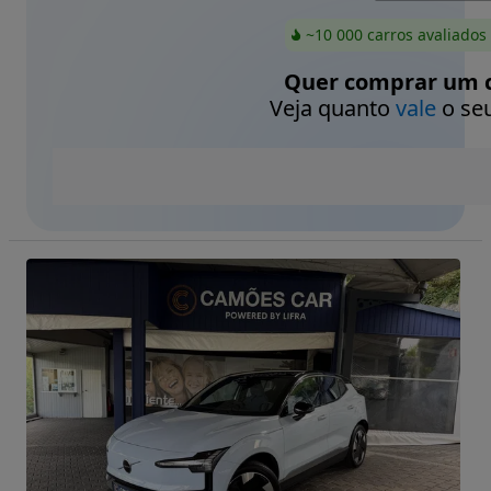
~10 000 carros avaliados
Quer comprar um c
Veja quanto
vale
o seu