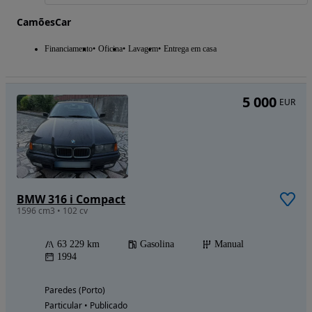
CamõesCar
Financiamento
Oficina
Lavagem
Entrega em casa
5 000
EUR
BMW 316 i Compact
1596 cm3 • 102 cv
63 229 km
Gasolina
Manual
1994
Paredes (Porto)
Particular • Publicado