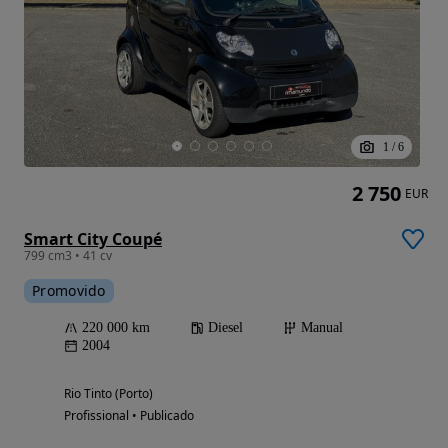
1
/
6
2 750
EUR
Smart City Coupé
799 cm3 • 41 cv
Promovido
220 000 km
Diesel
Manual
2004
Rio Tinto (Porto)
Profissional • Publicado