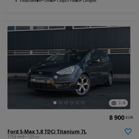
Financiamento
Oficina
Chapa e Pintura
Lavagem
1
/
6
8 900
EUR
Ford S-Max 1.8 TDCi Titanium 7L
1753 cm3 • 125 cv