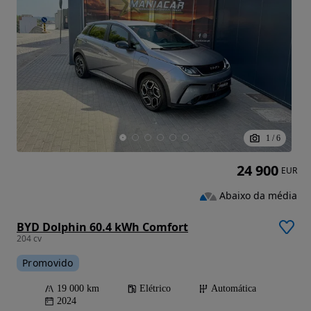
1
/
6
24 900
EUR
Abaixo da média
BYD Dolphin 60.4 kWh Comfort
204 cv
Promovido
19 000 km
Elétrico
Automática
2024