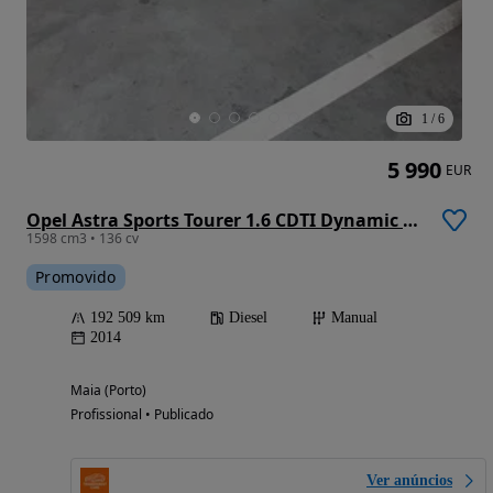
1
/
6
5 990
EUR
Opel Astra Sports Tourer 1.6 CDTI Dynamic S/S
1598 cm3 • 136 cv
Promovido
192 509 km
Diesel
Manual
2014
Maia (Porto)
Profissional • Publicado
Ver anúncios