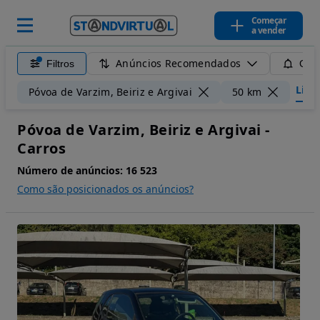
Começar
a vender
Anúncios Recomendados
Filtros
Guar
Limpa
Póvoa de Varzim, Beiriz e Argivai
50 km
Póvoa de Varzim, Beiriz e Argivai -
Carros
Número de anúncios:
16 523
Como são posicionados os anúncios?