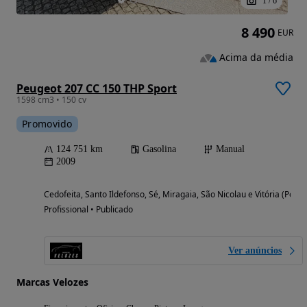
1
/
6
8 490
EUR
Acima da média
Peugeot 207 CC 150 THP Sport
1598 cm3 • 150 cv
Promovido
124 751 km
Gasolina
Manual
2009
Cedofeita, Santo Ildefonso, Sé, Miragaia, São Nicolau e Vitória (Porto
Profissional • Publicado
Ver anúncios
Marcas Velozes