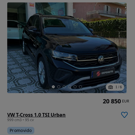
1
/
6
20 850
EUR
VW T-Cross 1.0 TSI Urban
999 cm3 • 95 cv
Promovido