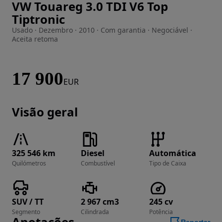
VW Touareg 3.0 TDI V6 Top
Imagem 1 de 35
Tiptronic
Usado · Dezembro · 2010 · Com garantia · Negociável ·
Aceita retoma
17 900
EUR
Visão geral
325 546 km
Diesel
Automática
Quilómetros
Combustível
Tipo de Caixa
SUV / TT
2 967 cm3
245 cv
Segmento
Cilindrada
Potência
Anotações