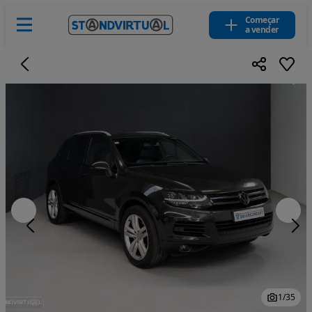
Começar
a vender
1
/
35