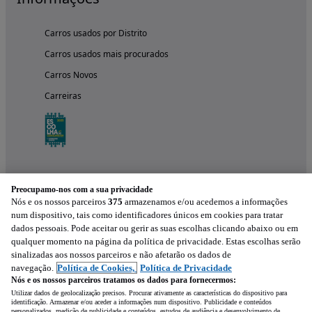
Carros usados por Distrito
Carros usados mais procurados
Carros Novos
Carreiras
Preocupamo-nos com a sua privacidade
Nós e os nossos parceiros
375
armazenamos e/ou acedemos a informações
num dispositivo, tais como identificadores únicos em cookies para tratar
dados pessoais. Pode aceitar ou gerir as suas escolhas clicando abaixo ou em
qualquer momento na página da política de privacidade. Estas escolhas serão
Experimenta a aplicação
sinalizadas aos nossos parceiros e não afetarão os dados de
navegação.
Política de Cookies,
Política de Privacidade
Nós e os nossos parceiros tratamos os dados para fornecermos:
Utilizar dados de geolocalização precisos. Procurar ativamente as características do dispositivo para
identificação. Armazenar e/ou aceder a informações num dispositivo. Publicidade e conteúdos
personalizados, medição de publicidade e conteúdos, estudos de audiência e desenvolvimento de