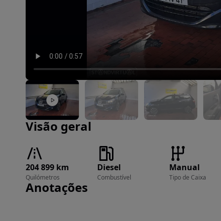
Imagem 1 de 14
Visão geral
204 899 km
Diesel
Manual
Quilómetros
Combustível
Tipo de Caixa
Anotações