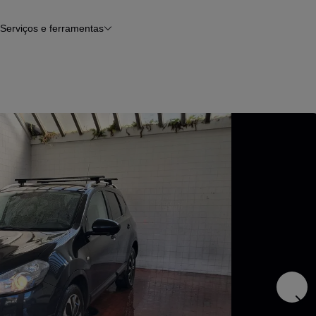
Serviços e ferramentas
Financiamento
Avaliar o meu carro
iamento
Serviço de check-up
Histórico do veículo
Notícias e artigos