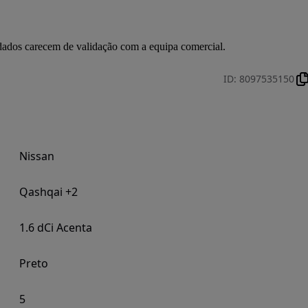
s dados carecem de validação com a equipa comercial.
ID
:
8097535150
Nissan
Qashqai +2
1.6 dCi Acenta
Preto
5