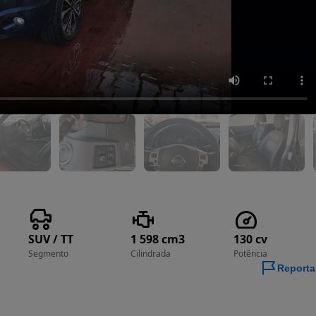
SUV / TT
1 598 cm3
130 cv
Segmento
Cilindrada
Potência
Reporta