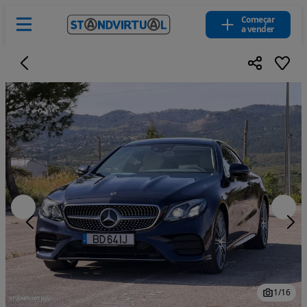
Começar
a vender
1
/
16