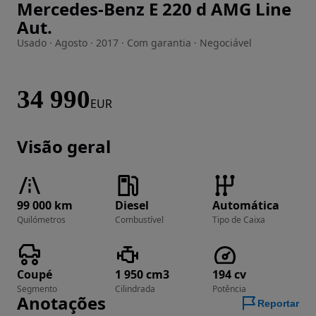
Mercedes-Benz E 220 d AMG Line
Imagem 1 de 16
Aut.
Usado · Agosto · 2017 · Com garantia · Negociável
34 990
EUR
Visão geral
99 000 km
Diesel
Automática
Quilómetros
Combustível
Tipo de Caixa
Coupé
1 950 cm3
194 cv
Segmento
Cilindrada
Potência
Anotações
Reportar