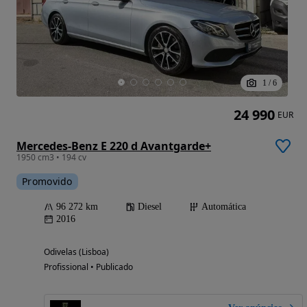
1
/
6
24 990
EUR
Mercedes-Benz E 220 d Avantgarde+
1950 cm3 • 194 cv
Promovido
96 272 km
Diesel
Automática
2016
Odivelas (Lisboa)
Profissional • Publicado