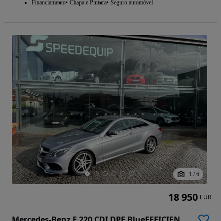
Financiamento
Chapa e Pintura
Seguro automóvel
1
/
6
18 950
EUR
Mercedes-Benz E 220 CDI DPF BlueEFFICIENCY 7G-TRONIC Avantgarde