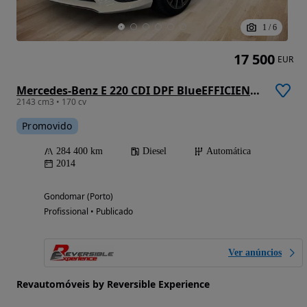
1
/
6
17 500
EUR
Mercedes-Benz E 220 CDI DPF BlueEFFICIENCY 7G-TRONIC Avantgarde
2143 cm3 • 170 cv
Promovido
284 400 km
Diesel
Automática
2014
Gondomar (Porto)
Profissional • Publicado
Ver anúncios
Revautomóveis by Reversible Experience