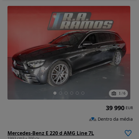
1
/
6
39 990
EUR
Dentro da média
Mercedes-Benz E 220 d AMG Line 7L
1993 cm3 • 200 cv