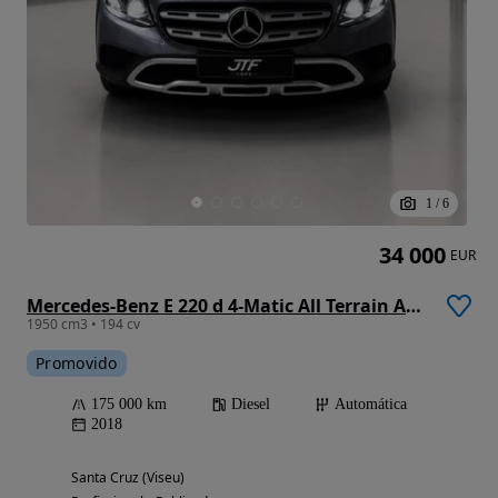
1
/
6
34 000
EUR
Mercedes-Benz E 220 d 4-Matic All Terrain Avantgarde
1950 cm3 • 194 cv
Promovido
175 000 km
Diesel
Automática
2018
Santa Cruz (Viseu)