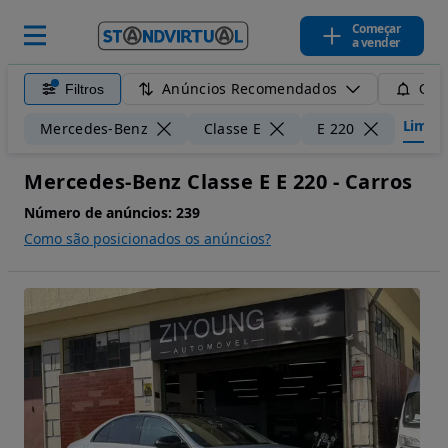
Começar
a vender
Anúncios Recomendados
Filtros
Guar
Limpar 
Mercedes-Benz
Classe E
E 220
Mercedes-Benz Classe E E 220 - Carros
Número de anúncios:
239
Como são posicionados os anúncios?