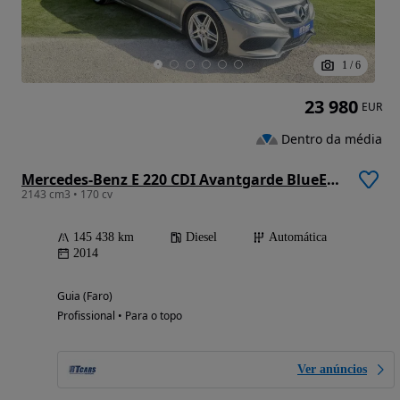
1
/
6
23 980
EUR
Dentro da média
Mercedes-Benz E 220 CDI Avantgarde BlueEfficiency Auto.
2143 cm3 • 170 cv
145 438 km
Diesel
Automática
2014
Guia (Faro)
Profissional • Para o topo
Ver anúncios