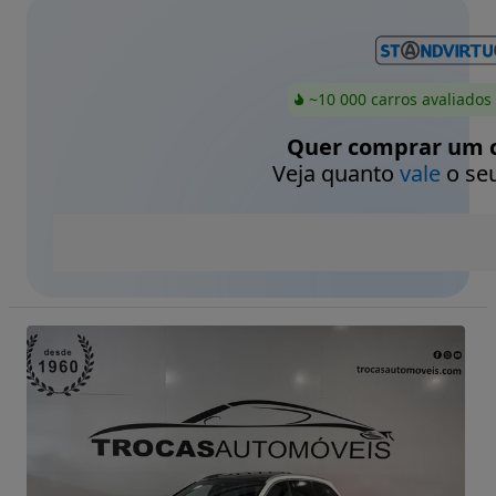
~10 000 carros avaliados
Quer comprar um c
Veja quanto
vale
o seu