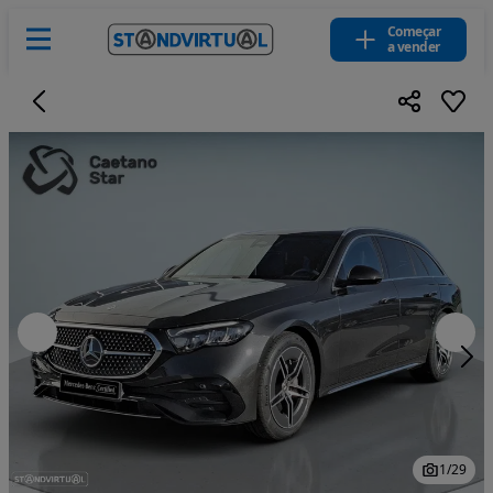
Começar
a vender
1
/
29