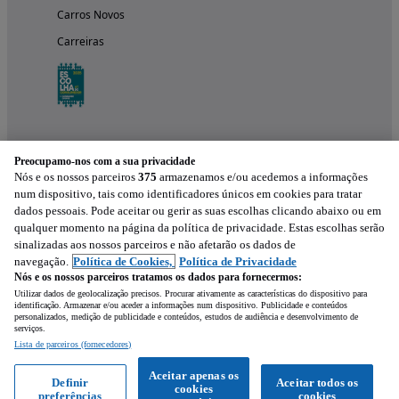
Carros Novos
Carreiras
Preocupamo-nos com a sua privacidade
Nós e os nossos parceiros
375
armazenamos e/ou acedemos a informações
num dispositivo, tais como identificadores únicos em cookies para tratar
dados pessoais. Pode aceitar ou gerir as suas escolhas clicando abaixo ou em
qualquer momento na página da política de privacidade. Estas escolhas serão
Experimenta a aplicação
sinalizadas aos nossos parceiros e não afetarão os dados de
navegação.
Política de Cookies,
Política de Privacidade
Nós e os nossos parceiros tratamos os dados para fornecermos:
Utilizar dados de geolocalização precisos. Procurar ativamente as características do dispositivo para
identificação. Armazenar e/ou aceder a informações num dispositivo. Publicidade e conteúdos
personalizados, medição de publicidade e conteúdos, estudos de audiência e desenvolvimento de
serviços.
Lista de parceiros (fornecedores)
Mensagem
Aceitar apenas os
Definir
Aceitar todos os
cookies
preferências
cookies