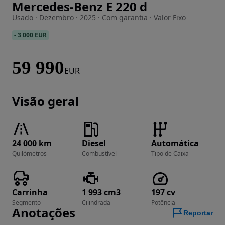
Mercedes-Benz E 220 d
Imagem 1 de 29
Usado · Dezembro · 2025 · Com garantia · Valor Fixo
-
3 000 EUR
59 990
EUR
Visão geral
24 000 km
Diesel
Automática
Quilómetros
Combustível
Tipo de Caixa
Carrinha
1 993 cm3
197 cv
Segmento
Cilindrada
Potência
Anotações
Reportar