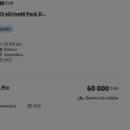
00
EUR
BMW i5 eDrive40 Pack Desportivo M
ovido
28 836 km
Elétrico
Automática
2025
60 000
 Pro
EUR
Dentro da média
utomática
2026