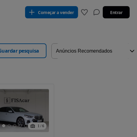
Começar a vender
Entrar
Guardar pesquisa
1
/
6