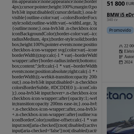
51 800
EUR
340 cv
Promovido
22 0
Elétr
Autom
2024