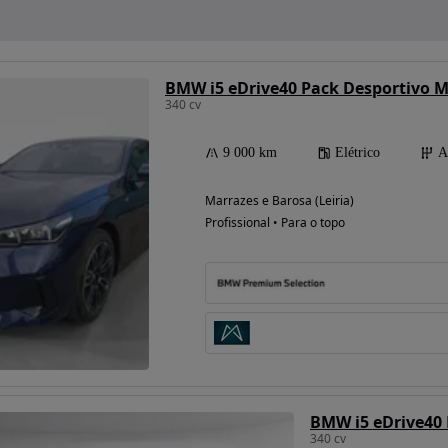
BMW i5 eDrive40 Pack Desportivo 
340 cv
9 000 km
Elétrico
A
Marrazes e Barosa (Leiria)
Profissional • Para o topo
BMW i5 eDrive40 
340 cv