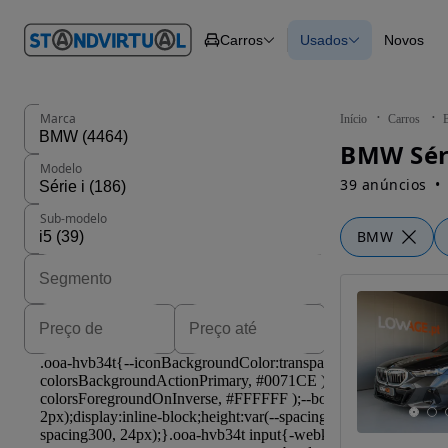
O nº 1
Carros
Usados
Novos
em
Carros
Carros
Comerciais
Todos os carros
Motos
Carros elétricos
Barcos
Carros com financ
Autocaravanas
Novos
Marca
Início
Carros
Pesados
BMW Séri
Modelo
39 anúncios
Sub-modelo
BMW