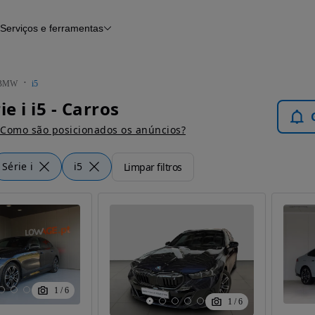
Serviços e ferramentas
Financiamento
Avaliar o meu carro
iamento
Serviço de check-up
Histórico do veículo
BMW
i5
Notícias e artigos
e i i5 - Carros
Como são posicionados os anúncios?
Série i
i5
Limpar filtros
1
/
6
1
/
6