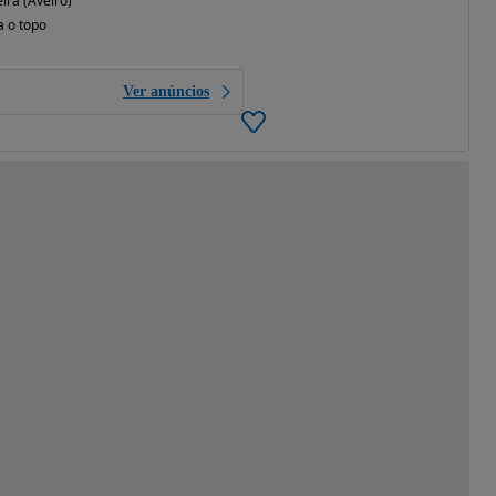
ira (Aveiro)
a o topo
Ver anúncios