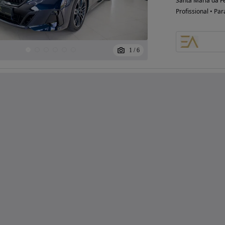
Santa Maria da Fe
Profissional • Par
1
/
6