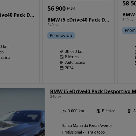
58 5
56 900
EUR
BMW i5 eDrive40 Pack Desportivo M
BMW i5 eDrive40 Pack Desportivo M Pro
340 cv
340 cv
Prom
Promovido
00 km
38 078 km
ico
Elétrico
ática
Automática
2024
BMW i5 eDrive40 Pack Desportivo M
340 cv
9 000 km
Elétrico
A
Santa Maria da Feira (Aveiro)
Profissional • Para o topo