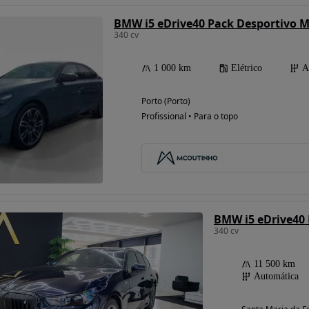
BMW i5 eDrive40 Pack Desportivo 
340 cv
1 000 km
Elétrico
A
Porto (Porto)
Profissional • Para o topo
BMW i5 eDrive40 
340 cv
11 500 km
Automática