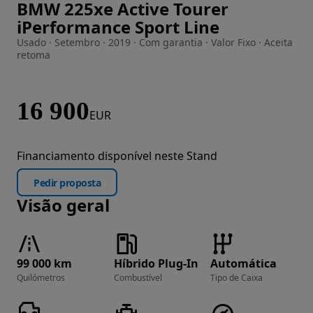
BMW 225xe Active Tourer
Imagem 1 de 53
iPerformance Sport Line
Usado · Setembro · 2019 · Com garantia · Valor Fixo · Aceita
retoma
16 900
EUR
Financiamento disponível neste Stand
Pedir proposta
Visão geral
99 000 km
Híbrido Plug-In
Automática
Quilómetros
Combustível
Tipo de Caixa