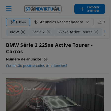
Começar
a vender
Anúncios Recomendados
Filtros
Guar
Limp
BMW
Série 2
225xe Active Tourer
BMW Série 2 225xe Active Tourer -
Carros
Número de anúncios:
68
Como são posicionados os anúncios?