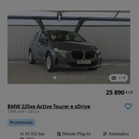
1
/
6
25 890
EUR
BMW 225xe Active Tourer e xDrive
1499 cm3 • 245 cv
Promovido
85 832 km
Híbrido Plug-In
Automática