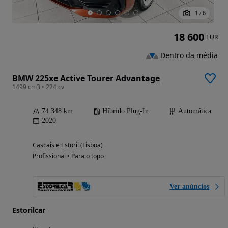
1
/
6
18 600
EUR
Dentro da média
BMW 225xe Active Tourer Advantage
1499 cm3 • 224 cv
74 348 km
Híbrido Plug-In
Automática
2020
Cascais e Estoril (Lisboa)
Profissional • Para o topo
Ver anúncios
Estorilcar