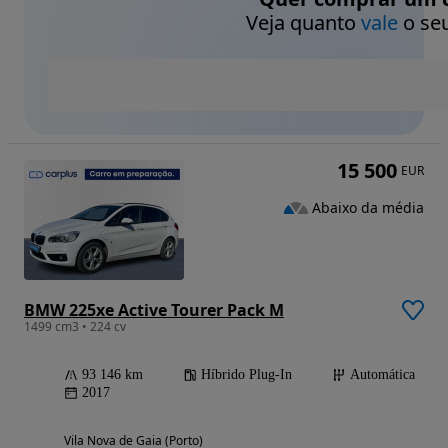
Veja quanto
vale
o seu
15 500
EUR
Abaixo da média
BMW 225xe Active Tourer Pack M
1499 cm3 • 224 cv
93 146 km
Híbrido Plug-In
Automática
2017
Vila Nova de Gaia (Porto)