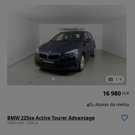
1
/
6
16 980
EUR
Abaixo da média
BMW 225xe Active Tourer Advantage
1499 cm3 • 224 cv