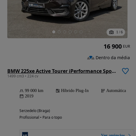
1
/
6
16 900
EUR
Dentro da média
BMW 225xe Active Tourer iPerformance Sport Line
1499 cm3 • 224 cv
99 000 km
Híbrido Plug-In
Automática
2019
Serzedelo (Braga)
Profissional • Para o topo
Ver anúncios