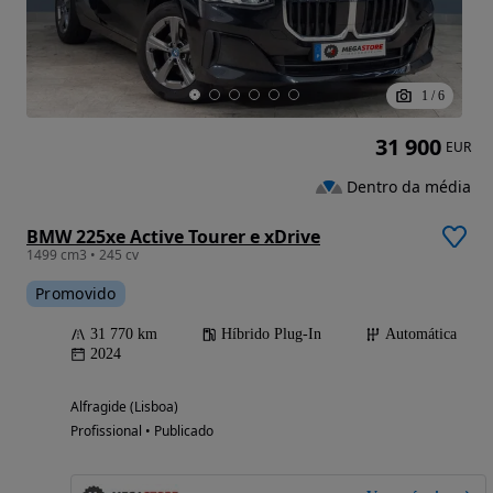
1
/
6
31 900
EUR
Dentro da média
BMW 225xe Active Tourer e xDrive
1499 cm3 • 245 cv
Promovido
31 770 km
Híbrido Plug-In
Automática
2024
Alfragide (Lisboa)
Profissional • Publicado