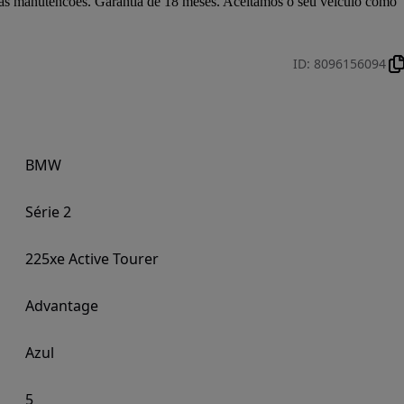
as manutencoes. Garantia de 18 meses. Aceitamos o seu veiculo como 
ID
:
8096156094
BMW
Série 2
225xe Active Tourer
Advantage
Azul
5