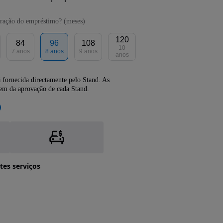
ração do empréstimo? (meses)
120
84
96
108
10
7 anos
8 anos
9 anos
anos
 fornecida directamente pelo Stand. As
dem da aprovação de cada Stand.
tes serviços