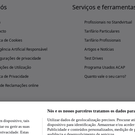
nós
Serviços e ferramenta
a
Profissionais no Standvirtual
acto
Tarifário Particulares
ica de Cookies
Tarifário Profissionais
igência Artificial Responsável
Artigos e Notícias
gurações de privacidade
Test Drives
ções de Utilização
Programa Usados ACAP
ica de Privacidade
Quanto vale o seu carro?
 de Reclamações online
Nós e os nossos parceiros tratamos os dados par
Utilizar dados de geolocalização precisos. Procurar at
dispositivo, tais
Experimenta a aplicação
dispositivo para identificação. Armazenar e/ou aceder
ar ou gerir as suas
Publicidade e conteúdos personalizados, medição de 
rivacidade. Estas
audiência e desenvolvimento de serviços.