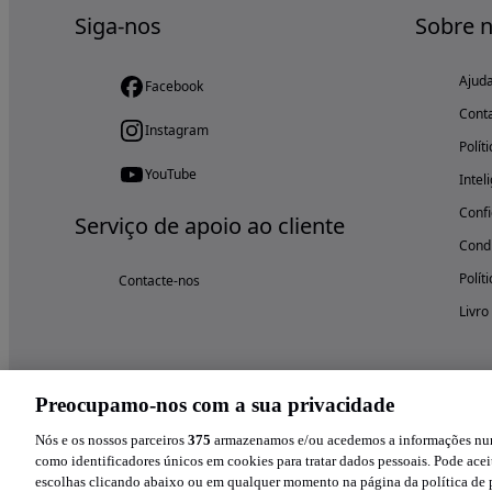
Siga-nos
Sobre 
Ajud
Facebook
Cont
Instagram
Polít
YouTube
Intel
Confi
Serviço de apoio ao cliente
Condi
Polít
Contacte-nos
Livro
Preocupamo-nos com a sua privacidade
Nós e os nossos parceiros
375
armazenamos e/ou acedemos a informações num 
como identificadores únicos em cookies para tratar dados pessoais. Pode aceit
escolhas clicando abaixo ou em qualquer momento na página da política de p