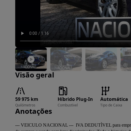
Imagem 1 de 39
Visão geral
59 975 km
Híbrido Plug-In
Automática
Quilómetros
Combustível
Tipo de Caixa
Anotações
--- VEICULO NACIONAL ---  IVA DEDUTÌVEL para empresas e