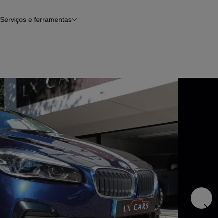
Serviços e ferramentas
Financiamento
Avaliar o meu carro
iamento
Serviço de check-up
Histórico do veículo
Notícias e artigos