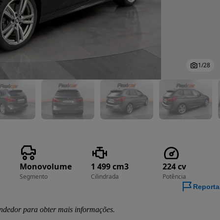
1
/
28
Monovolume
1 499 cm3
224 cv
Segmento
Cilindrada
Potência
Reporta
ndedor para obter mais informações.