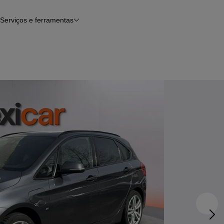
Serviços e ferramentas
Financiamento
Avaliar o meu carro
iamento
Serviço de check-up
Histórico do veículo
Notícias e artigos