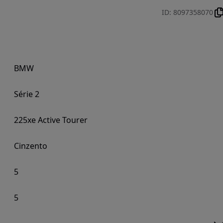
ID
:
8097358070
BMW
Série 2
225xe Active Tourer
Cinzento
5
5