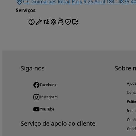
C.C Guimarães Retail Park,R 25 Abril 184 - 4835-4
Serviços
Siga-nos
Sobre 
Ajud
Facebook
Cont
Instagram
Polít
YouTube
Intel
Confi
Serviço de apoio ao cliente
Condi