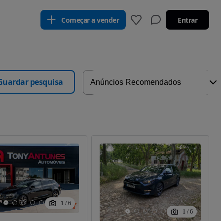
Começar a vender
Entrar
Guardar pesquisa
1
/
6
1
/
6