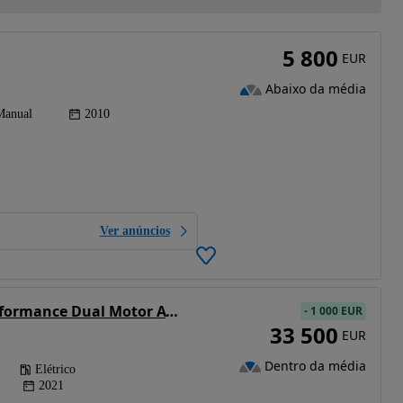
5 800
EUR
Abaixo da média
Manual
2010
Ver anúncios
Tesla Model 3 Performance Dual Motor AWD
-
1 000 EUR
33 500
EUR
Dentro da média
Elétrico
2021