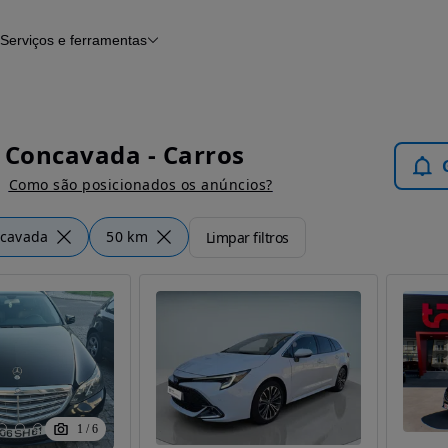
Serviços e ferramentas
Financiamento
Avaliar o meu carro
iamento
Serviço de check-up
Histórico do veículo
Notícias e artigos
 Concavada - Carros
Como são posicionados os anúncios?
ncavada
50 km
Limpar filtros
1
/
6