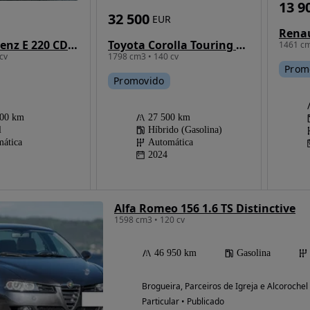
13 9
32 500
EUR
Toyota Corolla Touring Sports 1.8 Hybrid Comfort Plus
Mercedes-Benz E 220 CDI Auto Elegance
1461 cm
1798 cm3 • 140 cv
cv
Prom
Promovido
27 500 km
000 km
Híbrido (Gasolina)
l
Automática
ática
2024
Alfa Romeo 156 1.6 TS Distinctive
1598 cm3 • 120 cv
46 950 km
Gasolina
Brogueira, Parceiros de Igreja e Alcoroche
Particular • Publicado