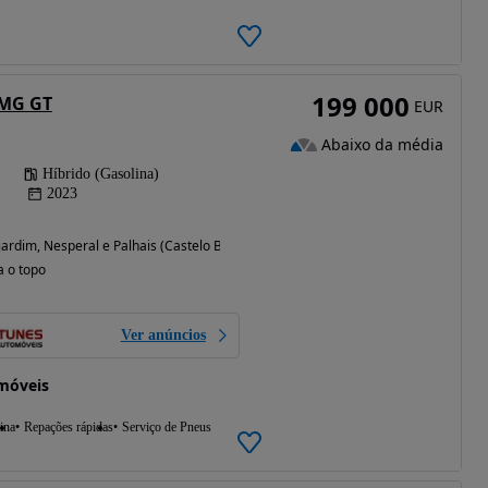
199 000
AMG GT
EUR
Abaixo da média
Híbrido (Gasolina)
2023
ardim, Nesperal e Palhais (Castelo Branco)
a o topo
Ver anúncios
móveis
ina
Repações rápidas
Serviço de Pneus