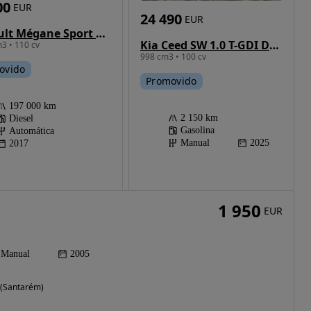
00
EUR
24 490
EUR
Renault Mégane Sport Tourer 1.5 dCi Dynamique S EDC
Kia Ceed SW 1.0 T-GDI Drive
3 • 110 cv
998 cm3 • 100 cv
ovido
Promovido
197 000 km
2 150 km
Diesel
Gasolina
Automática
Manual
2025
2017
1 950
EUR
Manual
2005
l (Santarém)