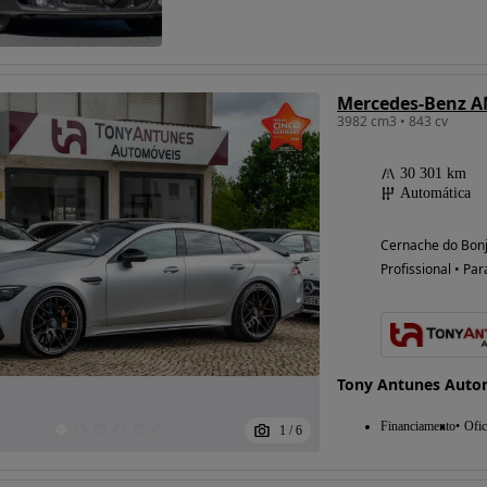
Possibilidade de
Mercedes-Benz 
financiamento
3982 cm3 • 843 cv
30 301 km
Automática
Cernache do Bonj
Profissional • Par
Tony Antunes Auto
Financiamento
Ofic
1
/
6