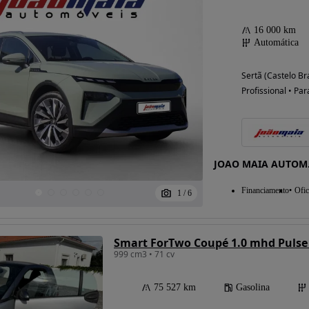
16 000 km
Automática
Sertã (Castelo Br
Profissional • Par
JOAO MAIA AUTOM.
Financiamento
Ofic
1
/
6
Smart ForTwo Coupé 1.0 mhd Pulse
999 cm3 • 71 cv
75 527 km
Gasolina