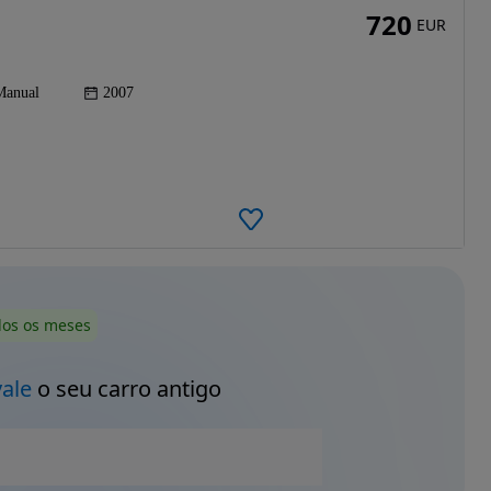
720
EUR
Manual
2007
dos os meses
vale
o seu carro antigo