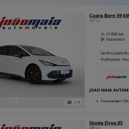
Cupra Born 59 k
231 cv
13 000 km
Automática
Sertã (Castelo Br
Profissional • Par
JOAO MAIA AUTOM.
Financiamento
Ofic
1
/
6
Skoda Elroq 85
286 cv