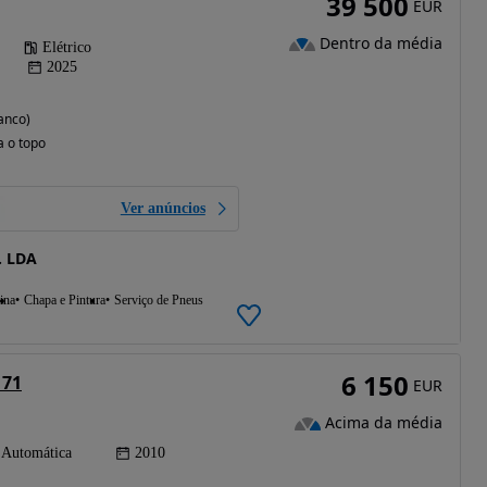
39 500
EUR
Dentro da média
Elétrico
2025
anco)
a o topo
Ver anúncios
 LDA
ina
Chapa e Pintura
Serviço de Pneus
6 150
 71
EUR
Acima da média
Automática
2010