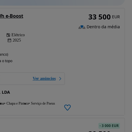
33 500
Wh e-Boost
EUR
Dentro da média
Elétrico
2025
anco)
a o topo
Ver anúncios
 LDA
ina
Chapa e Pintura
Serviço de Pneus
-
3 000 EUR