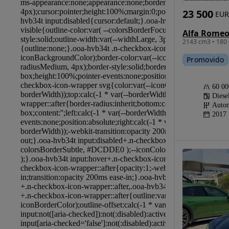
23 500
EUR
2143 cm3 • 180 
Promovido
60 0
Diese
Autom
2017