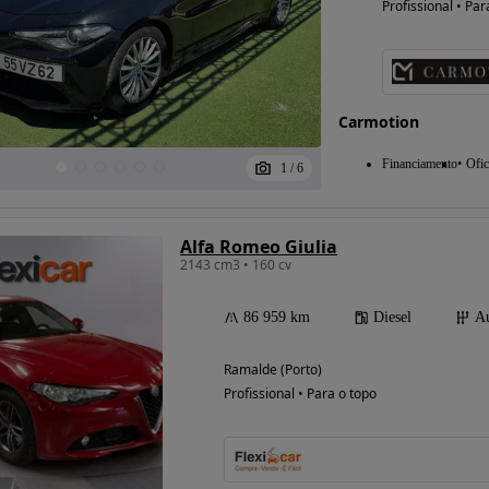
Profissional • Par
Possibilidade de
financiamento
Carmotion
Financiamento
Ofic
1
/
6
Alfa Romeo Giulia
2143 cm3 • 160 cv
86 959 km
Diesel
Au
Ramalde (Porto)
Profissional • Para o topo