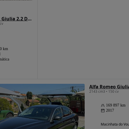
Alfa Romeo Giulia 2.2 D Super AT8
cv
00 km
l
ática
Alfa Romeo Giuli
2143 cm3 • 150 cv
169 897 km
2017
Macinhata do Vou