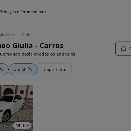
Serviços e ferramentas
Financiamento
Avaliar o meu carro
iamento
Serviço de check-up
Histórico do veículo
Alfa Romeo
Giulia
Notícias e artigos
eo Giulia - Carros
Como são posicionados os anúncios?
Giulia
Limpar filtros
1
/
6