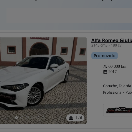
Alfa Romeo Giuli
2143 cm3 • 180 cv
Promovido
60 000 km
2017
Coruche, Fajarda
Profissional • Pub
1
/
6