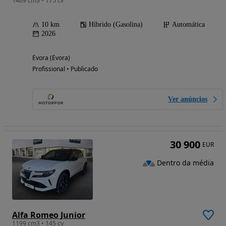
1469 cm3 • 175 cv
10 km
Híbrido (Gasolina)
Automática
2026
Évora (Évora)
Profissional • Publicado
Ver anúncios
30 900
EUR
Dentro da média
Alfa Romeo Junior
1199 cm3 • 145 cv