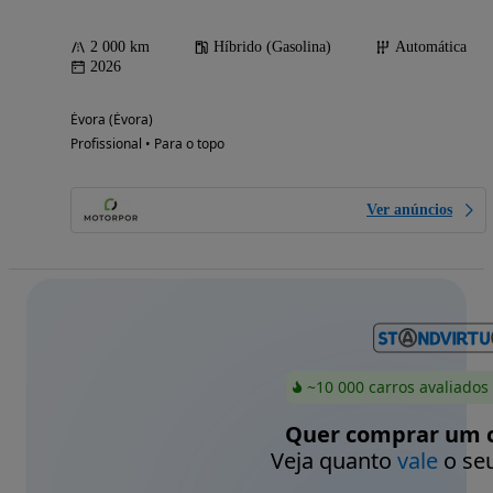
2 000 km
Híbrido (Gasolina)
Automática
2026
Évora (Évora)
Profissional • Para o topo
Ver anúncios
~10 000 carros avaliados
Quer comprar um c
Veja quanto
vale
o seu