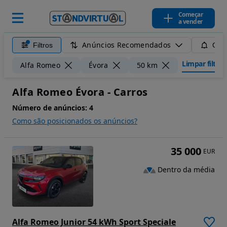
Começar
a vender
Anúncios Recomendados
Filtros
Guar
Limpar filtros
Alfa Romeo
Évora
50 km
Alfa Romeo Évora - Carros
Número de anúncios:
4
Como são posicionados os anúncios?
35 000
EUR
Dentro da média
Alfa Romeo Junior 54 kWh Sport Speciale