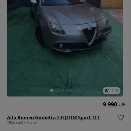
1
/
6
9 990
EUR
Alfa Romeo Giulietta 2.0 JTDM Sport TCT
1956 cm3 • 175 cv