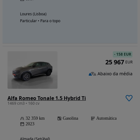
Loures (Lisboa)
Particular • Para o topo
-
158 EUR
25 967
EUR
Abaixo da média
Alfa Romeo Tonale 1.5 Hybrid Ti
1469 cm3 • 160 cv
32 359 km
Gasolina
Automática
2023
Almada (Setúbal)