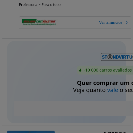
Profissional • Para o topo
Ver anúncios
~10 000 carros avaliados
Quer comprar um c
Veja quanto
vale
o seu