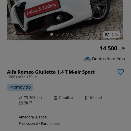
1
/
6
14 500
EUR
Dentro da média
Alfa Romeo Giulietta 1.4 T M-air Sport
1368 cm3 • 150 cv
Promovido
73 306 km
Gasolina
Manual
2017
Amadora (Lisboa)
Profissional • Para o topo