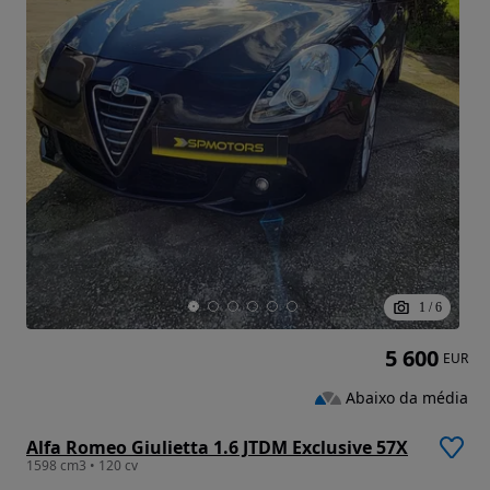
1
/
6
5 600
EUR
Abaixo da média
Alfa Romeo Giulietta 1.6 JTDM Exclusive 57X
1598 cm3 • 120 cv