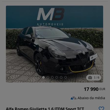
1
/
6
17 990
EUR
Abaixo da média
Alfa Romeo Giulietta 1.6 JTDM Sport TCT