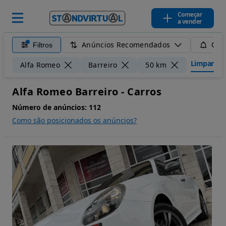
Começar
a vender
Anúncios Recomendados
Filtros
Guar
Limpar filt
Alfa Romeo
Barreiro
50 km
Alfa Romeo Barreiro - Carros
Número de anúncios:
112
Como são posicionados os anúncios?