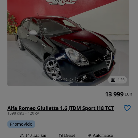
1
/
6
13 999
EUR
Alfa Romeo Giulietta 1.6 JTDM Sport J18 TCT
1598 cm3 • 120 cv
Promovido
140 123 km
Diesel
Automática