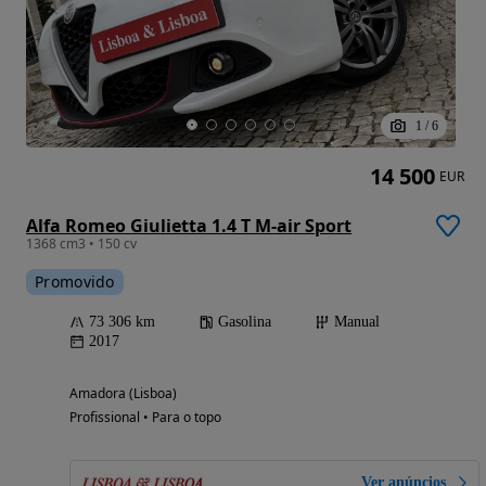
1
/
6
14 500
EUR
Alfa Romeo Giulietta 1.4 T M-air Sport
1368 cm3 • 150 cv
Promovido
73 306 km
Gasolina
Manual
2017
Amadora (Lisboa)
Profissional • Para o topo
Ver anúncios