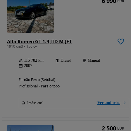
6 990
EUR
Alfa Romeo GT 1.9 JTD M-JET
1910 cm3 • 150 cv
115 782 km
Diesel
Manual
2007
Fernão Ferro (Setúbal)
Profissional • Para o topo
Ver anúncios
Profissional
2 500
EUR