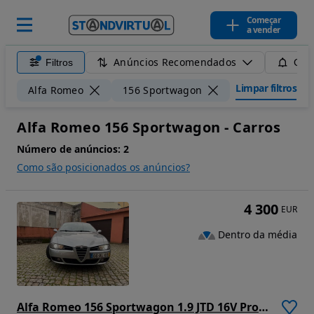
Começar
a vender
Anúncios Recomendados
Filtros
Guar
Limpar filtros
Alfa Romeo
156 Sportwagon
Alfa Romeo 156 Sportwagon - Carros
Número de anúncios:
2
Como são posicionados os anúncios?
4 300
EUR
Dentro da média
Alfa Romeo 156 Sportwagon 1.9 JTD 16V Progression