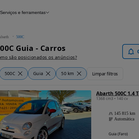
Serviços e ferramentas
Financiamento
Avaliar o meu carro
iamento
Serviço de check-up
Histórico do veículo
Abarth
500C
Notícias e artigos
00C Guia - Carros
mo são posicionados os anúncios?
500C
Guia
50 km
Limpar filtros
Abarth 500C 1.4 T
1368 cm3 • 140 cv
145 815 km
Automática
Guia (Faro)