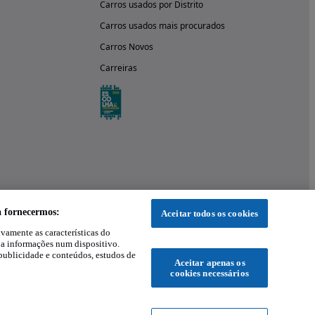
Carros usados por Distrito
Carros usados mais procurados
Carros Novos
Carreiras
a fornecermos:
Aceitar todos os cookies
ivamente as características do
 a informações num dispositivo.
publicidade e conteúdos, estudos de
Aceitar apenas os
cookies necessários