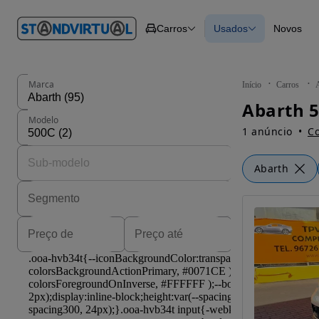
O nº 1
Carros
Usados
Novos
em
Carros
Carros
Comerciais
Todos os carros
Motos
Carros elétricos
Barcos
Carros com financ
Autocaravanas
Novos
Marca
Início
Carros
Pesados
Abarth 5
Modelo
1 anúncio
Co
Abarth