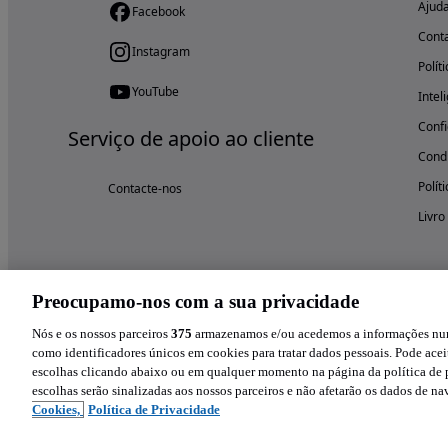
Ajud
Facebook
Cont
Instagram
Polít
YouTube
Intel
Confi
Serviço de apoio ao cliente
Condi
Polít
Contacte-nos
Livro
Preocupamo-nos com a sua privacidade
Nós e os nossos parceiros
375
armazenamos e/ou acedemos a informações num 
como identificadores únicos em cookies para tratar dados pessoais. Pode aceit
escolhas clicando abaixo ou em qualquer momento na página da política de p
escolhas serão sinalizadas aos nossos parceiros e não afetarão os dados de n
Cookies,
Política de Privacidade