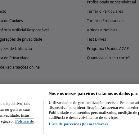
a
Profissionais no Standvirtual
acto
Tarifário Particulares
ica de Cookies
Tarifário Profissionais
igência Artificial Responsável
Artigos e Notícias
gurações de privacidade
Test Drives
ções de Utilização
Programa Usados ACAP
ica de Privacidade
Quanto vale o seu carro?
 de Reclamações online
Nós e os nossos parceiros tratamos os dados par
Utilizar dados de geolocalização precisos. Procurar at
dispositivo, tais
Experimenta a aplicação
dispositivo para identificação. Armazenar e/ou aceder
ar ou gerir as suas
Publicidade e conteúdos personalizados, medição de 
rivacidade. Estas
audiência e desenvolvimento de serviços.
avegação.
Política de
Lista de parceiros (fornecedores)