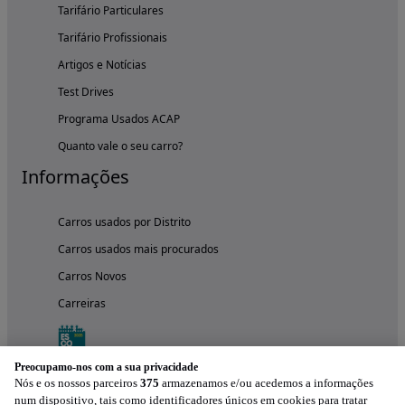
Tarifário Particulares
Tarifário Profissionais
Artigos e Notícias
Test Drives
Programa Usados ACAP
Quanto vale o seu carro?
Informações
Carros usados por Distrito
Carros usados mais procurados
Carros Novos
Carreiras
Preocupamo-nos com a sua privacidade
Nós e os nossos parceiros
375
armazenamos e/ou acedemos a informações
num dispositivo, tais como identificadores únicos em cookies para tratar