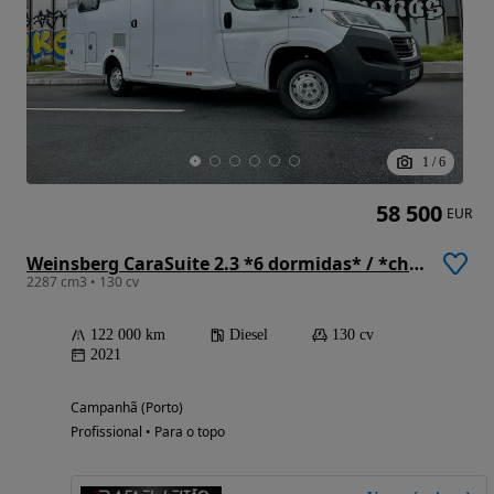
1
/
6
58 500
EUR
Weinsberg CaraSuite 2.3 *6 dormidas* / *chuveiro separado*
2287 cm3 • 130 cv
122 000 km
Diesel
130 cv
2021
Campanhã (Porto)
Profissional • Para o topo