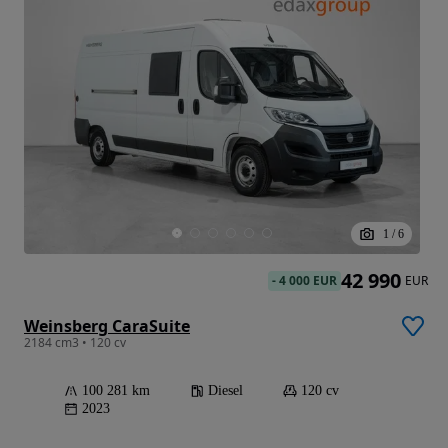
1
/
6
42 990
-
4 000 EUR
EUR
Weinsberg CaraSuite
2184 cm3 • 120 cv
100 281 km
Diesel
120 cv
2023