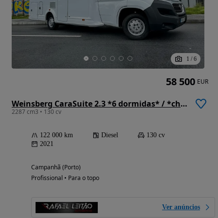
1
/
6
58 500
EUR
Weinsberg CaraSuite 2.3 *6 dormidas* / *chuveiro separado*
2287 cm3 • 130 cv
122 000 km
Diesel
130 cv
2021
Campanhã (Porto)
Profissional • Para o topo
Ver anúncios