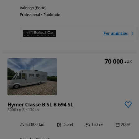
Valongo (Porto)
Profissional • Publicado
Ver anúncios
70 000
EUR
Hymer Classe B SL B 694 SL
3000 cm3 • 130 cv
63 800 km
Diesel
130 cv
2009