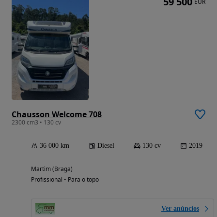
59 500
EUR
Chausson Welcome 708
2300 cm3 • 130 cv
36 000 km
Diesel
130 cv
2019
Martim (Braga)
Profissional • Para o topo
Ver anúncios