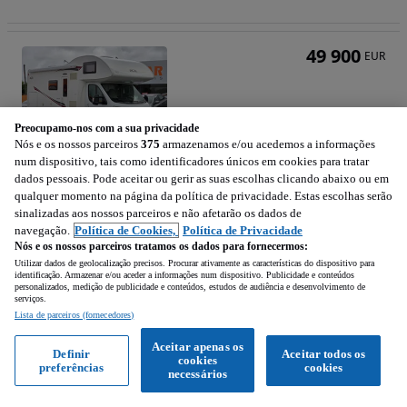
49 900
EUR
Preocupamo-nos com a sua privacidade
Nós e os nossos parceiros
375
armazenamos e/ou acedemos a informações
num dispositivo, tais como identificadores únicos em cookies para tratar
dados pessoais. Pode aceitar ou gerir as suas escolhas clicando abaixo ou em
PLA Plasy
qualquer momento na página da política de privacidade. Estas escolhas serão
1997 cm3 • 130 cv
sinalizadas aos nossos parceiros e não afetarão os dados de
navegação.
Política de Cookies,
Política de Privacidade
36 255 km
Diesel
130 cv
2020
Nós e os nossos parceiros tratamos os dados para fornecermos:
Utilizar dados de geolocalização precisos. Procurar ativamente as características do dispositivo para
identificação. Armazenar e/ou aceder a informações num dispositivo. Publicidade e conteúdos
Requião (Braga)
personalizados, medição de publicidade e conteúdos, estudos de audiência e desenvolvimento de
serviços.
Profissional • Para o topo
Lista de parceiros (fornecedores)
Aceitar apenas os
Definir
Aceitar todos os
Ver anúncios
cookies
preferências
cookies
necessários