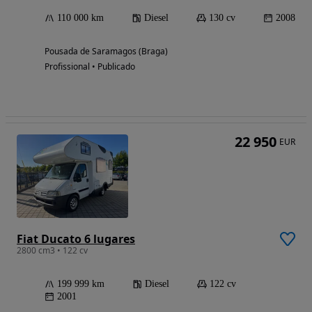
110 000 km
Diesel
130 cv
2008
Pousada de Saramagos (Braga)
Profissional • Publicado
22 950
EUR
Fiat Ducato 6 lugares
2800 cm3 • 122 cv
199 999 km
Diesel
122 cv
2001