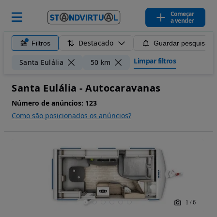
Começar
a vender
Destacado
Filtros
Guardar pesquisa
Limpar filtros
Santa Eulália
50 km
Santa Eulália - Autocaravanas
Número de anúncios:
123
Como são posicionados os anúncios?
1
/
6