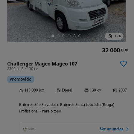
1
/
6
32 000
EUR
Challenger Mageo Mageo 107
2300 cm3 • 130 cv
Promovido
115 000 km
Diesel
130 cv
2007
Briteiros São Salvador e Briteiros Santa Leocádia (Braga)
Profissional • Para o topo
Ver anúncios