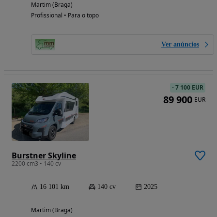
Martim (Braga)
Profissional • Para o topo
Ver anúncios
-
7 100 EUR
89 900
EUR
Burstner Skyline
2200 cm3 • 140 cv
16 101 km
140 cv
2025
Martim (Braga)