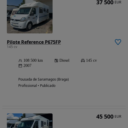
37 500
EUR
Pilote Reference P675FP
145 cv
108 500 km
Diesel
145 cv
2007
Pousada de Saramagos (Braga)
Profissional • Publicado
45 500
EUR