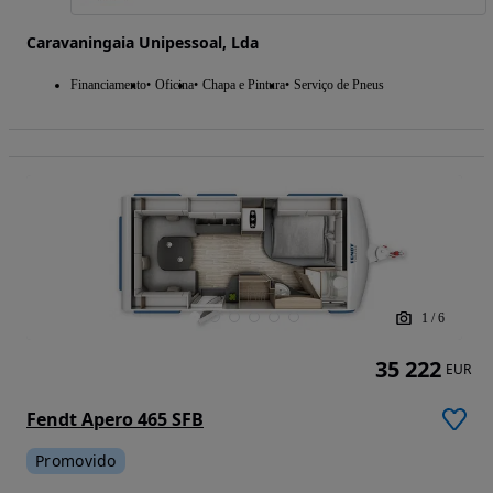
Caravaningaia Unipessoal, Lda
Financiamento
Oficina
Chapa e Pintura
Serviço de Pneus
1
/
6
35 222
EUR
Fendt Apero 465 SFB
Promovido