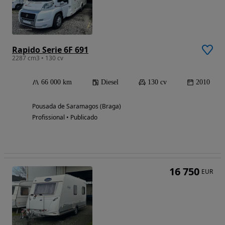
Rapido Serie 6F 691
2287 cm3 • 130 cv
66 000 km
Diesel
130 cv
2010
Pousada de Saramagos (Braga)
Profissional • Publicado
16 750
EUR