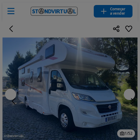
Começar
a vender
1
/
52