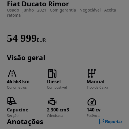
Fiat Ducato Rimor
Imagem 1 de 52
Usado · Junho · 2021 · Com garantia · Negociável · Aceita
retoma
54 999
EUR
Visão geral
46 563 km
Diesel
Manual
Quilómetros
Combustível
Tipo de Caixa
Capucine
2 300 cm3
140 cv
Secção
Cilindrada
Potência
Anotações
Reportar