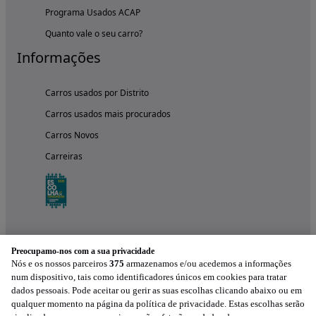
Programa Usados ACAP
Quanto vale o seu carro?
Informações
Carros usados por Distrito
Carros usados mais procurados
Carros Novos
Carreiras
Preocupamo-nos com a sua privacidade
Nós e os nossos parceiros
375
armazenamos e/ou acedemos a informações
num dispositivo, tais como identificadores únicos em cookies para tratar
dados pessoais. Pode aceitar ou gerir as suas escolhas clicando abaixo ou em
qualquer momento na página da política de privacidade. Estas escolhas serão
Experimenta a aplicação