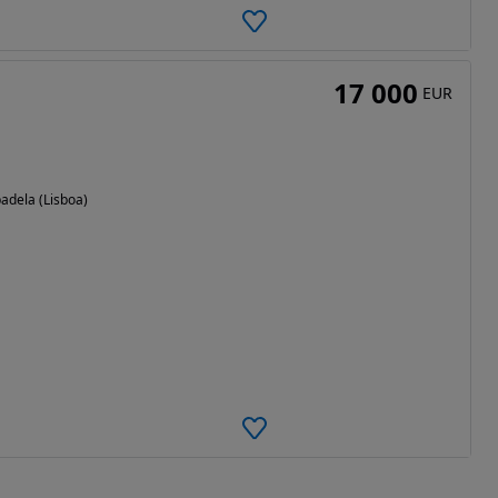
17 000
EUR
badela (Lisboa)