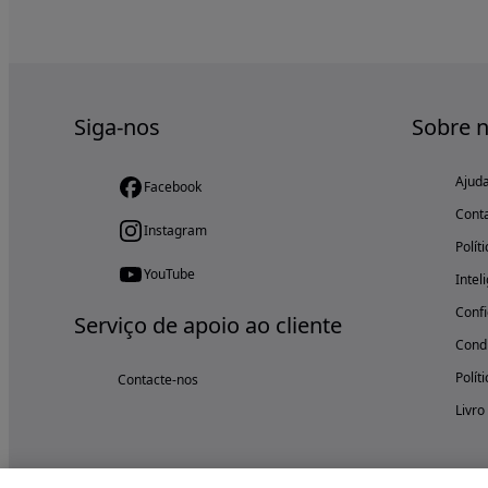
Siga-nos
Sobre 
Ajud
Facebook
Cont
Instagram
Polít
YouTube
Intel
Confi
Serviço de apoio ao cliente
Condi
Polít
Contacte-nos
Livro