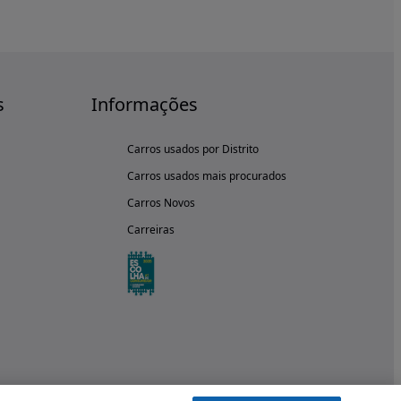
s
Informações
Carros usados por Distrito
Carros usados mais procurados
Carros Novos
Carreiras