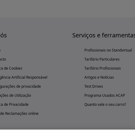
nós
Serviços e ferramenta
a
Profissionais no Standvirtual
acto
Tarifário Particulares
ica de Cookies
Tarifário Profissionais
igência Artificial Responsável
Artigos e Notícias
gurações de privacidade
Test Drives
ções de Utilização
Programa Usados ACAP
ica de Privacidade
Quanto vale o seu carro?
 de Reclamações online