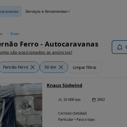
ocaravanas
Serviços e ferramentas
 Autocaravanas
Financiamento
Notícias e artigos
as
Knaus
rnão Ferro - Autocaravanas
omo são posicionados os anúncios?
Fernão Ferro
50 km
Limpar filtros
Knaus Südwind
10 000 km
2002
Corroios (Setúbal)
Particular • Para o topo