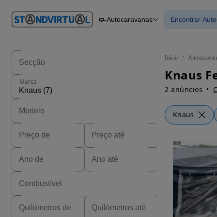
O nº 1
Autocaravanas
Encontrar Aut
em
Carros
Carros
Comerciais
Encontrar
Motos
Barcos
Autocaravanas
Início
Autocaravan
Pesados
Knaus Fe
Marca
2 anúncios
C
Knaus