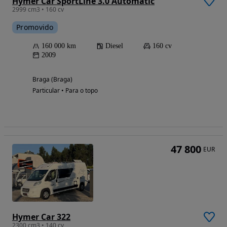
Hymer Car SportLine 3.0 Automatic
2999 cm3 • 160 cv
Promovido
160 000 km
Diesel
160 cv
2009
Braga (Braga)
Particular • Para o topo
47 800
EUR
Hymer Car 322
2300 cm3 • 140 cv