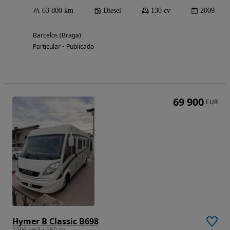
63 800 km
Diesel
130 cv
2009
Barcelos (Braga)
Particular • Publicado
69 900
EUR
Hymer B Classic B698
2299 cm3 • 150 cv