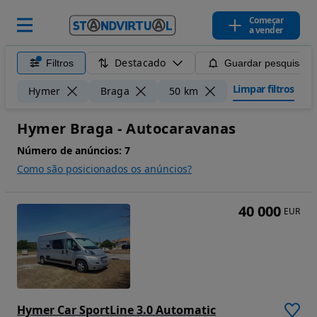
Começar
a vender
Destacado
Filtros
Guardar pesquisa
Limpar filtros
Hymer
Braga
50 km
Hymer Braga - Autocaravanas
Número de anúncios:
7
Como são posicionados os anúncios?
40 000
EUR
Hymer Car SportLine 3.0 Automatic