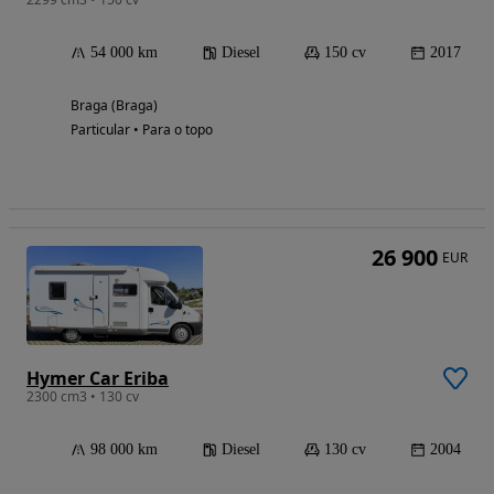
54 000 km
Diesel
150 cv
2017
Braga (Braga)
Particular • Para o topo
26 900
EUR
Hymer Car Eriba
2300 cm3 • 130 cv
98 000 km
Diesel
130 cv
2004