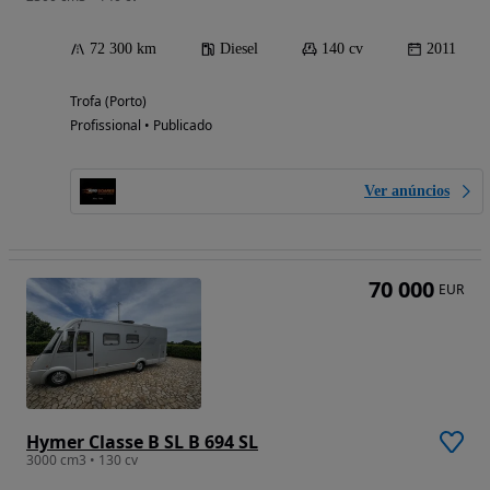
72 300 km
Diesel
140 cv
2011
Trofa (Porto)
Profissional • Publicado
Ver anúncios
70 000
EUR
Hymer Classe B SL B 694 SL
3000 cm3 • 130 cv