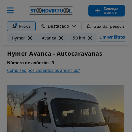
Começar
a vender
Destacado
Filtros
Guardar pesquisa
Limpar filtros
Hymer
Avanca
50 km
Hymer Avanca - Autocaravanas
Número de anúncios:
3
Como são posicionados os anúncios?