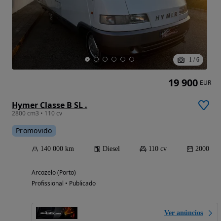
1
/
6
19 900
EUR
Hymer Classe B SL .
2800 cm3 • 110 cv
Promovido
140 000 km
Diesel
110 cv
2000
Arcozelo (Porto)
Profissional • Publicado
Ver anúncios