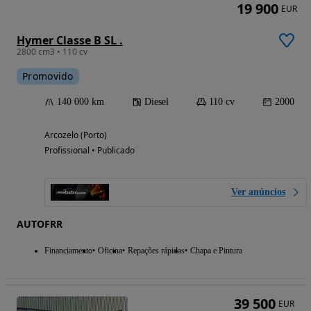
19 900
EUR
Hymer Classe B SL .
2800 cm3 • 110 cv
Promovido
140 000 km
Diesel
110 cv
2000
Arcozelo (Porto)
Profissional • Publicado
Ver anúncios
AUTOFRR
Financiamento
Oficina
Repações rápidas
Chapa e Pintura
39 500
EUR