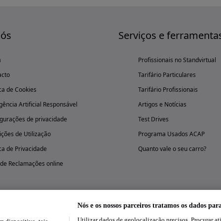
nós
Serviços e ferramenta
a
Profissionais no Standvirtual
acto
Tarifário Particulares
ica de Cookies
Tarifário Profissionais
igência Artificial Responsável
Artigos e Notícias
gurações de privacidade
Test Drives
ções de Utilização
Programa Usados ACAP
ica de Privacidade
Quanto vale o seu carro?
 de Reclamações online
Nós e os nossos parceiros tratamos os dados par
Utilizar dados de geolocalização precisos. Procurar at