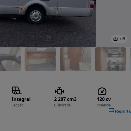
1
/
15
Integral
2 287 cm3
120 cv
Secção
Cilindrada
Potência
Reporta