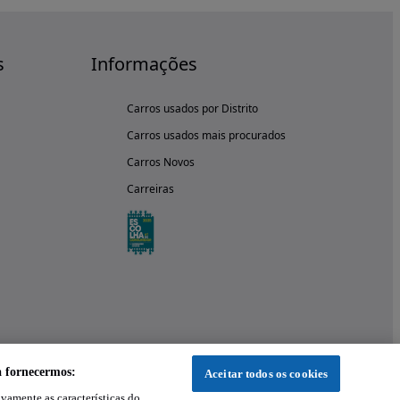
s
Informações
Carros usados por Distrito
Carros usados mais procurados
Carros Novos
Carreiras
a fornecermos:
Aceitar todos os cookies
ivamente as características do