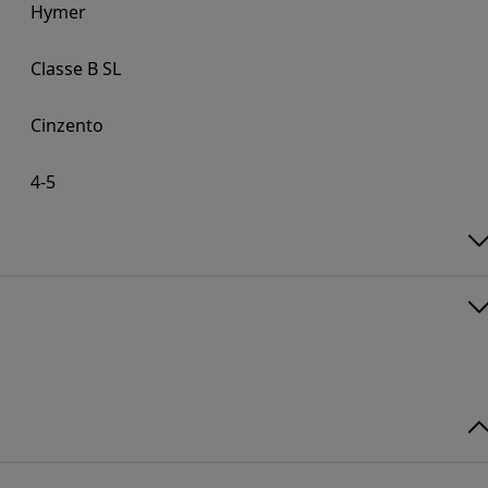
Hymer
Classe B SL
Cinzento
4-5