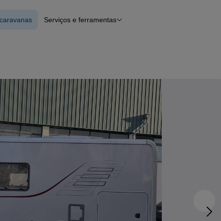
ocaravanas
Serviços e ferramentas
 Autocaravanas
Financiamento
Notícias e artigos