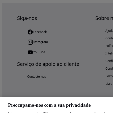
Siga-nos
Sobre 
Ajud
Facebook
Cont
Instagram
Polít
YouTube
Intel
Confi
Serviço de apoio ao cliente
Condi
Polít
Contacte-nos
Livro
Preocupamo-nos com a sua privacidade