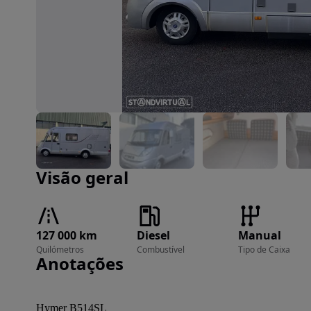
Imagem 1 de 15
Visão geral
127 000 km
Diesel
Manual
Quilómetros
Combustível
Tipo de Caixa
Anotações
Hymer B514SL