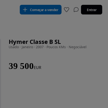
Começar a vender
Entrar
Hymer Classe B SL
Usado · Janeiro · 2007 · Poucos KMs · Negociável
39 500
EUR