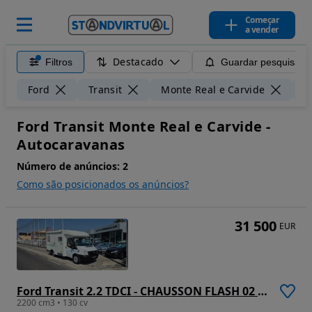
Começar
a vender
Destacado
Filtros
Guardar pesquisa
Ford
Transit
Monte Real e Carvide
5
Ford Transit Monte Real e Carvide -
Autocaravanas
Número de anúncios:
2
Como são posicionados os anúncios?
31 500
EUR
Ford Transit 2.2 TDCI - CHAUSSON FLASH 02 - 4 LUGARES - 4 DORMIDAS
2200 cm3 • 130 cv