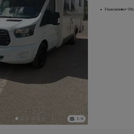
Financiamento
Ofic
Possibilidade de
financiamento
1
/
6