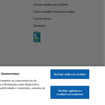
Carros usados por Distrito
Carros usados mais procurados
Carros Novos
Carreiras
a fornecermos:
Aceitar todos os cookies
ivamente as características do
 a informações num dispositivo.
publicidade e conteúdos, estudos de
Aceitar apenas os
cookies necessários