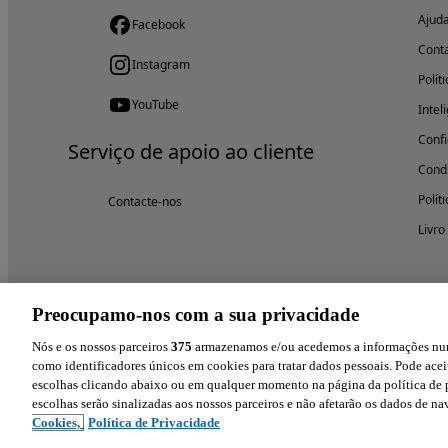
Ajud
Facebook
Cont
Instagram
Polít
YouTube
Intel
Confi
Serviço de apoio ao cliente
Condi
Polít
Contacte-nos
Livro
Preocupamo-nos com a sua privacidade
Nós e os nossos parceiros
375
armazenamos e/ou acedemos a informações num 
como identificadores únicos em cookies para tratar dados pessoais. Pode aceit
escolhas clicando abaixo ou em qualquer momento na página da política de p
escolhas serão sinalizadas aos nossos parceiros e não afetarão os dados de n
Cookies,
Política de Privacidade