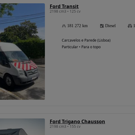
Ford Transit
2198 cm3 • 125 cv
181 272 km
Diesel
Carcavelos e Parede (Lisboa)
Particular • Para o topo
Ford Trigano Chausson
2198 cm3 • 155 cv