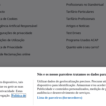
a
Profissionais no Standvirtual
acto
Tarifário Particulares
ica de Cookies
Tarifário Profissionais
igência Artificial Responsável
Artigos e Notícias
gurações de privacidade
Test Drives
ções de Utilização
Programa Usados ACAP
ica de Privacidade
Quanto vale o seu carro?
 de Reclamações online
Nós e os nossos parceiros tratamos os dados par
Utilizar dados de geolocalização precisos. Procurar at
dispositivo, tais
Experimenta a aplicação
dispositivo para identificação. Armazenar e/ou aceder
ar ou gerir as suas
Publicidade e conteúdos personalizados, medição de 
rivacidade. Estas
audiência e desenvolvimento de serviços.
avegação.
Política de
Lista de parceiros (fornecedores)