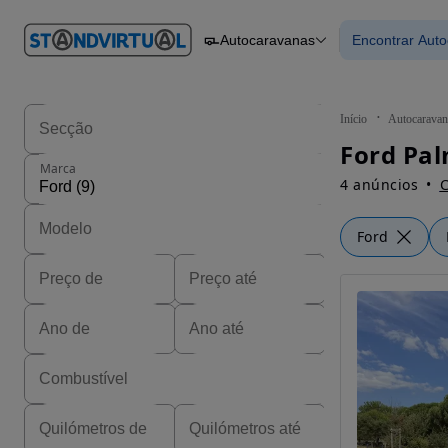
O nº 1
Autocaravanas
Encontrar Aut
em
Carros
Carros
Comerciais
Encontrar
Motos
Barcos
Autocaravanas
Início
Autocaravan
Pesados
Ford Pal
Marca
4 anúncios
C
Ford