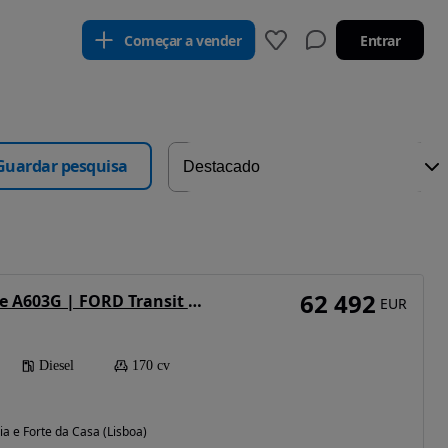
Começar a vender
Entrar
Guardar pesquisa
62 492
Ford Transit Pilote A603G | FORD Transit Tdci 2.0 Euro 6d 170hp Manual | 2025
EUR
Diesel
170 cv
ia e Forte da Casa (Lisboa)