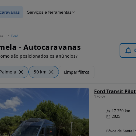
ocaravanas
Serviços e ferramentas
 Autocaravanas
Financiamento
Notícias e artigos
as
Ford
mela - Autocaravanas
omo são posicionados os anúncios?
Palmela
50 km
Limpar filtros
170 cv
17 259 km
2025
Póvoa de Santa Ir