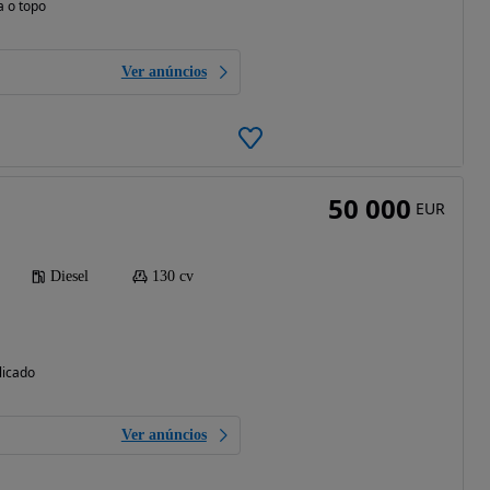
a o topo
Ver anúncios
50 000
EUR
Diesel
130 cv
licado
Ver anúncios