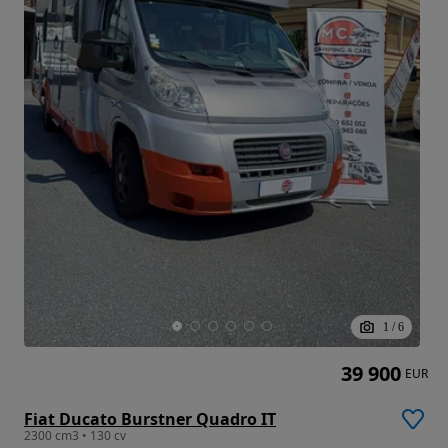
1
/
6
39 900
EUR
Fiat Ducato Burstner Quadro IT
2300 cm3 • 130 cv