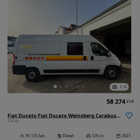
1
/
6
58 274
EUR
Fiat Ducato Fiat Ducato Weinsberg Carabus 2023 | Manual | Teto Elevável
120 cv
95 535 km
Diesel
120 cv
2023