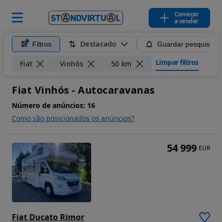
Começar
a vender
Destacado
Filtros
Guardar pesquisa
Limpar filtros
Fiat
Vinhós
50 km
Fiat Vinhós - Autocaravanas
Número de anúncios:
16
Como são posicionados os anúncios?
54 999
EUR
Fiat Ducato Rimor