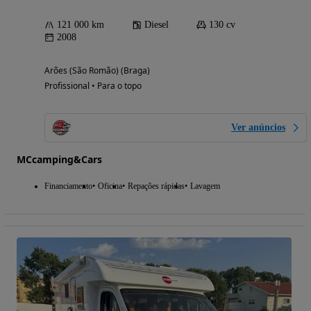
121 000 km
Diesel
130 cv
2008
Arões (São Romão) (Braga)
Profissional • Para o topo
Ver anúncios
MCcamping&Cars
Financiamento
Oficina
Repações rápidas
Lavagem