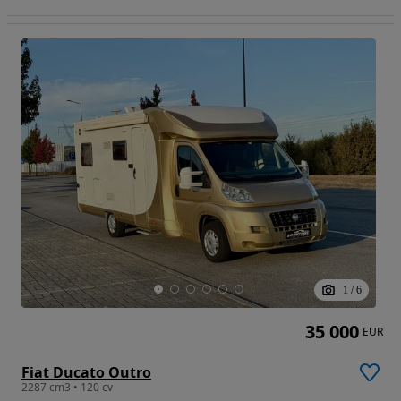
1
/
6
35 000
EUR
Fiat Ducato Outro
2287 cm3 • 120 cv