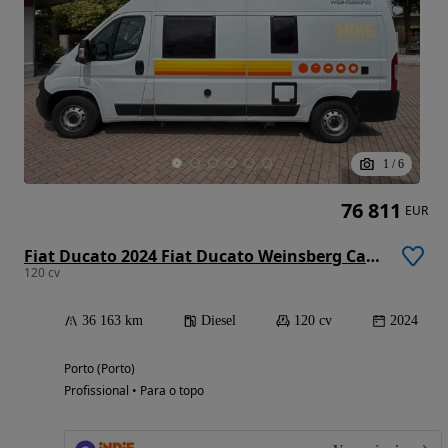
1
/
6
76 811
EUR
Fiat Ducato 2024 Fiat Ducato Weinsberg Carabus | Manual | Techo Elevable
120 cv
36 163 km
Diesel
120 cv
2024
Porto (Porto)
Profissional • Para o topo