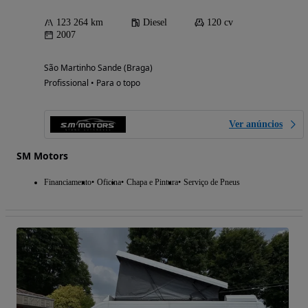
123 264 km
Diesel
120 cv
2007
São Martinho Sande (Braga)
Profissional • Para o topo
Ver anúncios
SM Motors
Financiamento
Oficina
Chapa e Pintura
Serviço de Pneus