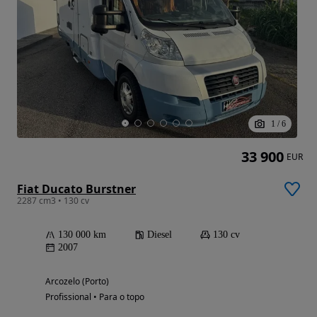
1
/
6
33 900
EUR
Fiat Ducato Burstner
2287 cm3 • 130 cv
130 000 km
Diesel
130 cv
2007
Arcozelo (Porto)
Profissional • Para o topo