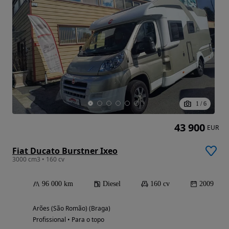
1
/
6
43 900
EUR
Fiat Ducato Burstner Ixeo
3000 cm3 • 160 cv
96 000 km
Diesel
160 cv
2009
Arões (São Romão) (Braga)
Profissional • Para o topo