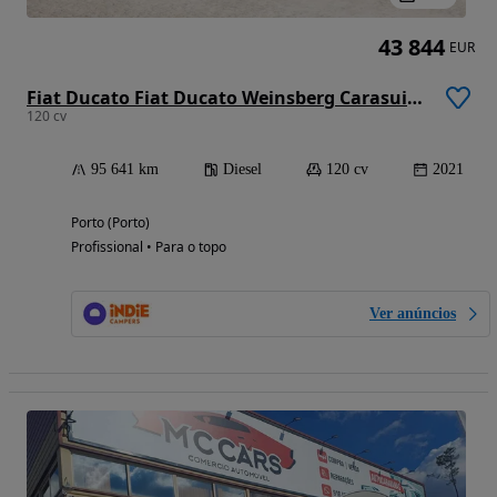
43 844
EUR
Fiat Ducato Fiat Ducato Weinsberg Carasuite 2021 | Totalmente equipado | Acomoda 5 pessoas
120 cv
95 641 km
Diesel
120 cv
2021
Porto (Porto)
Profissional • Para o topo
Ver anúncios