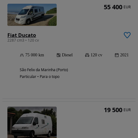
55 400
EUR
Fiat Ducato
2287 cm3 • 120 cv
75 000 km
Diesel
120 cv
2021
São Felix da Marinha (Porto)
Particular • Para o topo
19 500
EUR