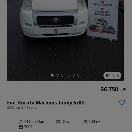
1
/
6
36 750
EUR
Fiat Ducato Maclouis Tandy 670G
2300 cm3 • 130 cv
141 000 km
Diesel
130 cv
2007