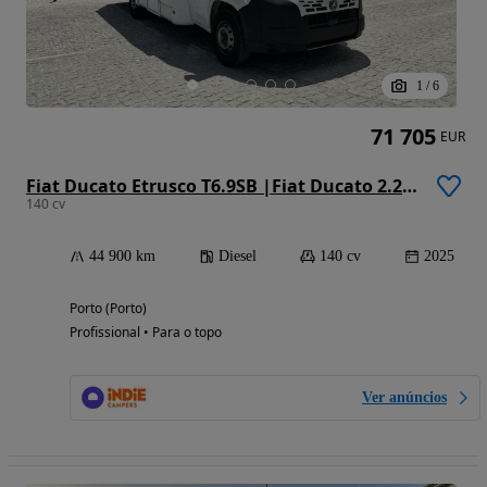
1
/
6
71 705
EUR
Fiat Ducato Etrusco T6.9SB |Fiat Ducato 2.2 Mjet 140 cv | Automático
140 cv
44 900 km
Diesel
140 cv
2025
Porto (Porto)
Profissional • Para o topo
Ver anúncios