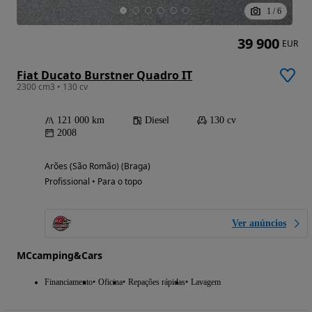
1
/
6
39 900
EUR
Fiat Ducato Burstner Quadro IT
2300 cm3 • 130 cv
121 000 km
Diesel
130 cv
2008
Arões (São Romão) (Braga)
Profissional • Para o topo
Ver anúncios
MCcamping&Cars
Financiamento
Oficina
Repações rápidas
Lavagem