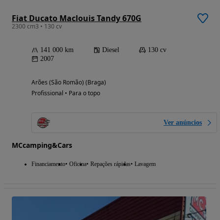
Fiat Ducato Maclouis Tandy 670G
2300 cm3 • 130 cv
141 000 km
Diesel
130 cv
2007
Arões (São Romão) (Braga)
Profissional • Para o topo
Ver anúncios
MCcamping&Cars
Financiamento
Oficina
Repações rápidas
Lavagem