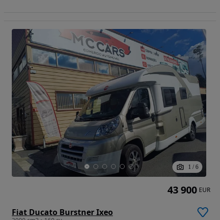
1
/
6
43 900
EUR
Fiat Ducato Burstner Ixeo