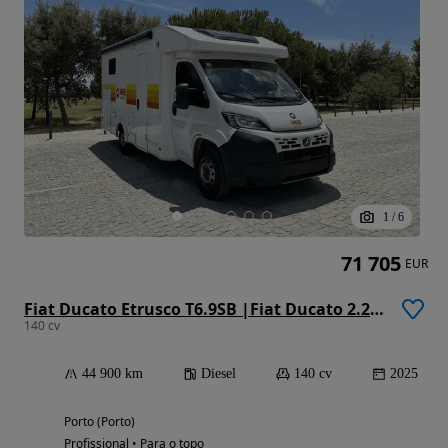
1
/
6
71 705
EUR
Fiat Ducato Etrusco T6.9SB |Fiat Ducato 2.2 Mjet 140 cv | Automático
140 cv
44 900 km
Diesel
140 cv
2025
Porto (Porto)
Profissional • Para o topo