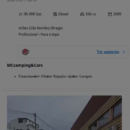
3000 cm3 • 160 cv
96 000 km
Diesel
160 cv
2009
Arões (São Romão) (Braga)
Profissional • Para o topo
Ver anúncios
MCcamping&Cars
Financiamento
Oficina
Repações rápidas
Lavagem