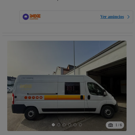
Ver anúncios
1
/
6