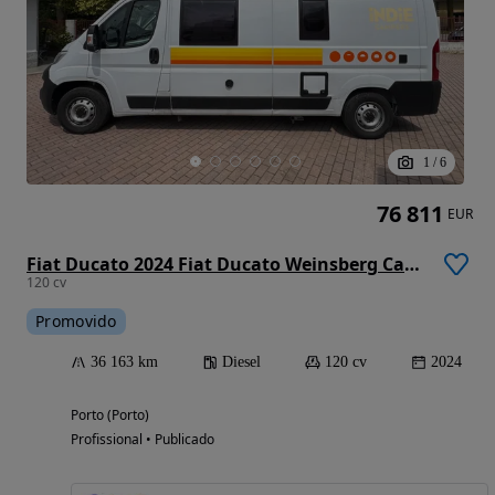
1
/
6
76 811
EUR
Fiat Ducato 2024 Fiat Ducato Weinsberg Carabus | Manual | Techo Elevable
120 cv
Promovido
36 163 km
Diesel
120 cv
2024
Porto (Porto)
Profissional • Publicado