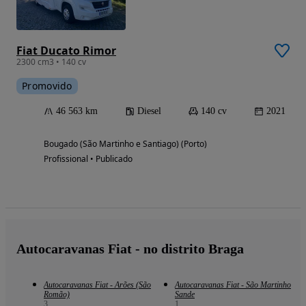
Fiat Ducato Rimor
2300 cm3 • 140 cv
Promovido
46 563 km
Diesel
140 cv
2021
Bougado (São Martinho e Santiago) (Porto)
Profissional • Publicado
Autocaravanas Fiat - no distrito Braga
Autocaravanas Fiat - Arões (São
Autocaravanas Fiat - São Martinho
Romão)
Sande
3
1