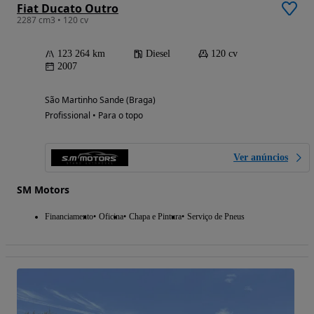
Fiat Ducato Outro
2287 cm3 • 120 cv
123 264 km
Diesel
120 cv
2007
São Martinho Sande (Braga)
Profissional • Para o topo
Ver anúncios
SM Motors
Financiamento
Oficina
Chapa e Pintura
Serviço de Pneus