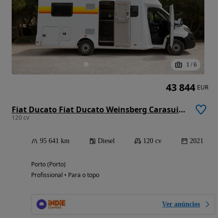
1
/
6
43 844
EUR
Fiat Ducato Fiat Ducato Weinsberg Carasuite 2021 | Totalmente equipado | Acomoda 5 pessoas
120 cv
95 641 km
Diesel
120 cv
2021
Porto (Porto)
Profissional • Para o topo
Ver anúncios