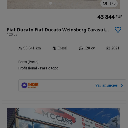
1
/
6
43 844
EUR
Fiat Ducato Fiat Ducato Weinsberg Carasuite 2021 | Totalmente equipado | Acomoda 5 pessoas
120 cv
95 641 km
Diesel
120 cv
2021
Porto (Porto)
Profissional • Para o topo
Ver anúncios