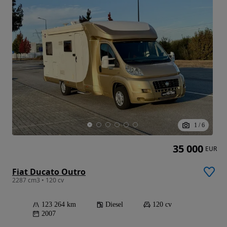
1
/
6
35 000
EUR
Fiat Ducato Outro
2287 cm3 • 120 cv
123 264 km
Diesel
120 cv
2007