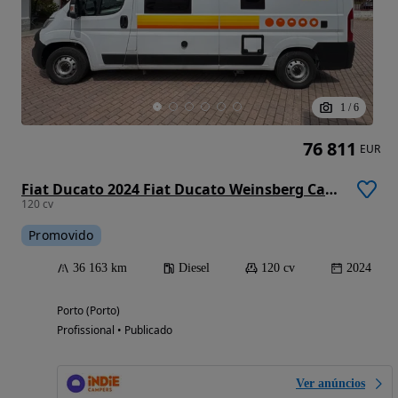
1
/
6
76 811
EUR
Fiat Ducato 2024 Fiat Ducato Weinsberg Carabus | Manual | Techo Elevable
120 cv
Promovido
36 163 km
Diesel
120 cv
2024
Porto (Porto)
Profissional • Publicado
Ver anúncios