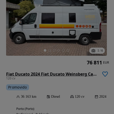
1
/
6
76 811
EUR
Fiat Ducato 2024 Fiat Ducato Weinsberg Carabus | Manual | Techo Elevable
120 cv
Promovido
36 163 km
Diesel
120 cv
2024
Porto (Porto)