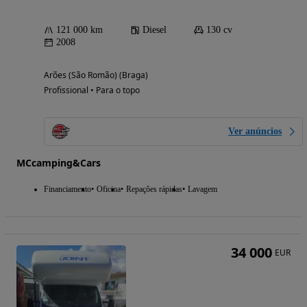
121 000 km
Diesel
130 cv
2008
Arões (São Romão) (Braga)
Profissional • Para o topo
Ver anúncios
MCcamping&Cars
Financiamento
Oficina
Repações rápidas
Lavagem
34 000
EUR