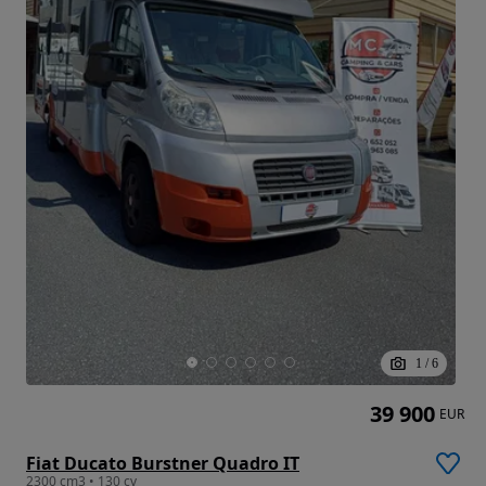
1
/
6
39 900
EUR
Fiat Ducato Burstner Quadro IT
2300 cm3 • 130 cv