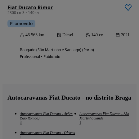
Fiat Ducato Rimor
2300 cm3 • 140 cv
Promovido
46 563 km
Diesel
140 cv
2021
Bougado (São Martinho e Santiago) (Porto)
Profissional • Publicado
Autocaravanas Fiat Ducato - no distrito Braga
Autocaravanas Fiat Ducato - Arões
Autocaravanas Fiat Ducato - São
(São Romão)
Martinho Sande
3
1
Autocaravanas Fiat Ducato - Oleiros
1