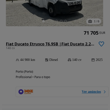
1
/
6
71 705
EUR
Fiat Ducato Etrusco T6.9SB |Fiat Ducato 2.2 Mjet 140 cv | Automático
140 cv
44 900 km
Diesel
140 cv
2025
Porto (Porto)
Profissional • Para o topo
Ver anúncios