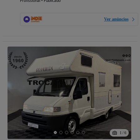
Profissional • Publicado
Ver anúncios
1
/
6