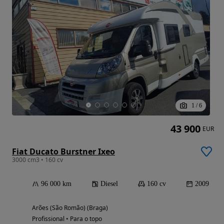
1
/
6
43 900
EUR
Fiat Ducato Burstner Ixeo
3000 cm3 • 160 cv
96 000 km
Diesel
160 cv
2009
Arões (São Romão) (Braga)
Profissional • Para o topo