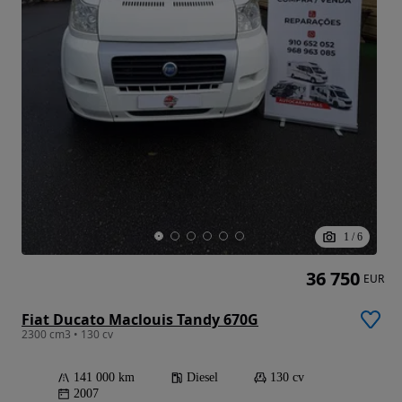
1
/
6
36 750
EUR
Fiat Ducato Maclouis Tandy 670G
2300 cm3 • 130 cv
141 000 km
Diesel
130 cv
2007