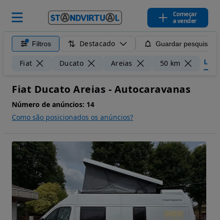
Começar
a vender
Destacado
Filtros
Guardar pesquisa
Limpa
Fiat
Ducato
Areias
50 km
Fiat Ducato Areias - Autocaravanas
Número de anúncios:
14
Como são posicionados os anúncios?