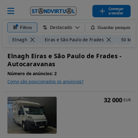
Começar
a vender
Destacado
Filtros
Guardar pesquisa
Elnagh
Eiras e São Paulo de Frades
50 km
Elnagh Eiras e São Paulo de Frades -
Autocaravanas
Número de anúncios:
2
Como são posicionados os anúncios?
32 000
EUR