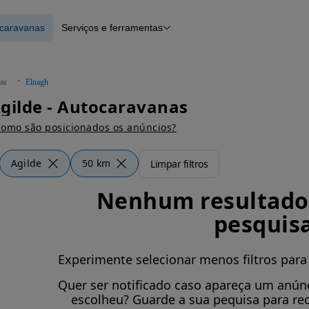
ocaravanas
Serviços e ferramentas
 Autocaravanas
Financiamento
Notícias e artigos
as
Elnagh
gilde - Autocaravanas
omo são posicionados os anúncios?
Agilde
50 km
Limpar filtros
Nenhum resultado 
pesquis
Experimente selecionar menos filtros para
Quer ser notificado caso apareça um anúnc
escolheu? Guarde a sua pequisa para re