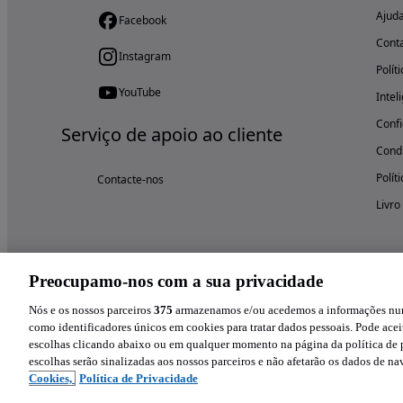
Ajud
Facebook
Cont
Instagram
Polít
YouTube
Intel
Confi
Serviço de apoio ao cliente
Condi
Polít
Contacte-nos
Livro
Preocupamo-nos com a sua privacidade
Nós e os nossos parceiros
375
armazenamos e/ou acedemos a informações num 
como identificadores únicos em cookies para tratar dados pessoais. Pode aceit
escolhas clicando abaixo ou em qualquer momento na página da política de p
escolhas serão sinalizadas aos nossos parceiros e não afetarão os dados de n
Cookies,
Política de Privacidade