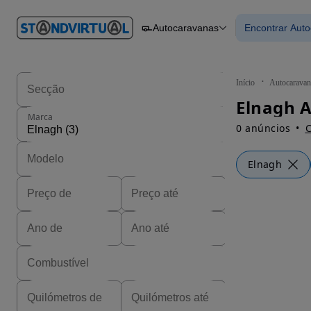
O nº 1
Autocaravanas
Encontrar Aut
em
Carros
Carros
Comerciais
Encontrar
Motos
Barcos
Autocaravanas
Início
Autocaravan
Pesados
Elnagh A
Marca
0 anúncios
C
Elnagh