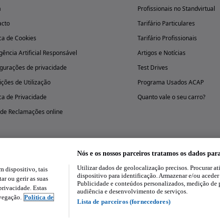
a
Profissionais no Standvirtual
acto
Tarifário Particulares
ica de Cookies
Tarifário Profissionais
igência Artificial Responsável
Artigos e Notícias
gurações de privacidade
Test Drives
ções de Utilização
Programa Usados ACAP
ica de Privacidade
Quanto vale o seu carro?
 de Reclamações online
Nós e os nossos parceiros tratamos os dados par
Utilizar dados de geolocalização precisos. Procurar at
dispositivo, tais
Experimenta a aplicação
dispositivo para identificação. Armazenar e/ou aceder
ar ou gerir as suas
Publicidade e conteúdos personalizados, medição de 
rivacidade. Estas
audiência e desenvolvimento de serviços.
avegação.
Política de
Lista de parceiros (fornecedores)