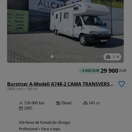
1
/
6
29 900
-
4 000 EUR
EUR
Burstner A-Modell A748-2 CAMA TRANSVERSAL
2800 cm3 • 145 cv
150 000 km
Diesel
145 cv
2005
Vila Nova de Famalicão (Braga)
Profissional • Para o topo