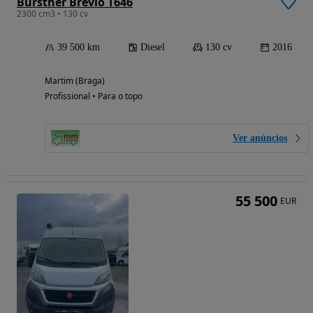
Burstner Brevio T646
2300 cm3 • 130 cv
39 500 km
Diesel
130 cv
2016
Martim (Braga)
Profissional • Para o topo
Ver anúncios
55 500
EUR