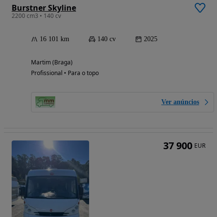
Burstner Skyline
2200 cm3 • 140 cv
16 101 km
140 cv
2025
Martim (Braga)
Profissional • Para o topo
Ver anúncios
37 900
EUR