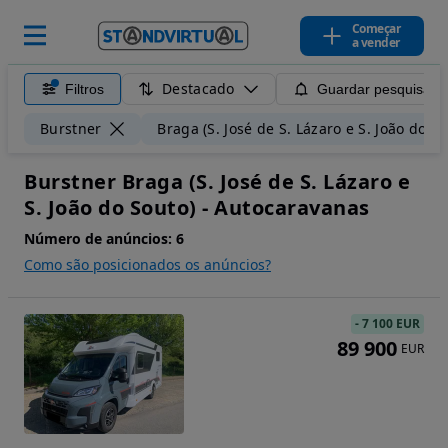
Começar
a vender
Destacado
Filtros
Guardar pesquisa
Burstner
Braga (S. José de S. Lázaro e S. João do So
Burstner Braga (S. José de S. Lázaro e
S. João do Souto) - Autocaravanas
Número de anúncios:
6
Como são posicionados os anúncios?
-
7 100 EUR
89 900
EUR