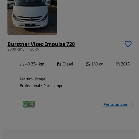
Burstner Viseo Impulse 720
2300 cm3 • 130 cv
49 354 km
Diesel
130 cv
2015
Martim (Braga)
Profissional • Para o topo
Ver anúncios