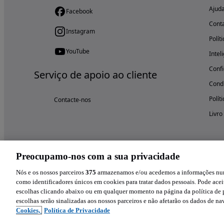
Ajud
Facebook
Cont
Instagram
Polít
YouTube
Intel
Confi
Serviço de apoio ao cliente
Condi
Polít
Contacte-nos
Livro
Preocupamo-nos com a sua privacidade
Nós e os nossos parceiros
375
armazenamos e/ou acedemos a informações num 
como identificadores únicos em cookies para tratar dados pessoais. Pode aceit
escolhas clicando abaixo ou em qualquer momento na página da política de p
escolhas serão sinalizadas aos nossos parceiros e não afetarão os dados de n
Cookies,
Política de Privacidade