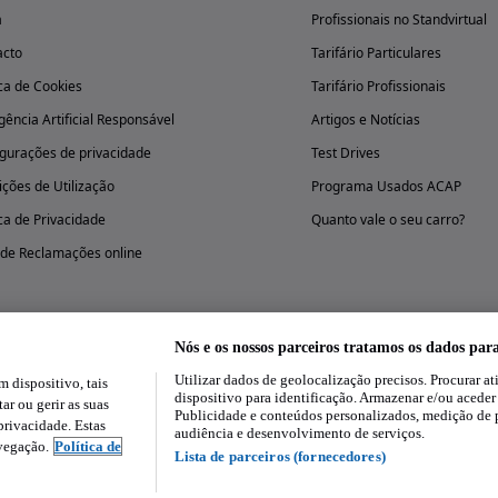
a
Profissionais no Standvirtual
acto
Tarifário Particulares
ica de Cookies
Tarifário Profissionais
igência Artificial Responsável
Artigos e Notícias
gurações de privacidade
Test Drives
ções de Utilização
Programa Usados ACAP
ica de Privacidade
Quanto vale o seu carro?
 de Reclamações online
Nós e os nossos parceiros tratamos os dados par
Utilizar dados de geolocalização precisos. Procurar at
dispositivo, tais
Experimenta a aplicação
dispositivo para identificação. Armazenar e/ou aceder
ar ou gerir as suas
Publicidade e conteúdos personalizados, medição de 
rivacidade. Estas
audiência e desenvolvimento de serviços.
avegação.
Política de
Lista de parceiros (fornecedores)