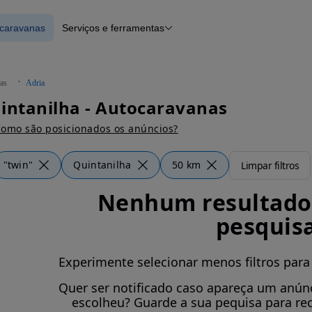
ocaravanas
Serviços e ferramentas
 Autocaravanas
Financiamento
Notícias e artigos
as
Adria
intanilha - Autocaravanas
omo são posicionados os anúncios?
"twin"
Quintanilha
50 km
Limpar filtros
Nenhum resultado 
pesquis
Experimente selecionar menos filtros para
Quer ser notificado caso apareça um anúnc
escolheu? Guarde a sua pequisa para re