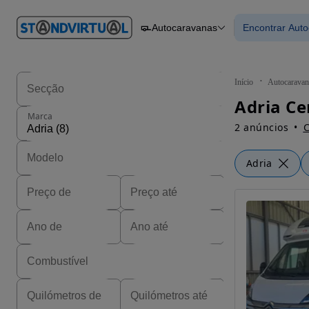
O nº 1
Autocaravanas
Encontrar Aut
em
Carros
Carros
Comerciais
Encontrar
Motos
Barcos
Autocaravanas
Início
Autocaravan
Pesados
Adria Ce
Marca
2 anúncios
C
Adria