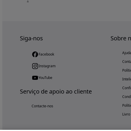
1
Siga-nos
Sobre 
Ajud
Facebook
Cont
Instagram
Polít
YouTube
Intel
Confi
Serviço de apoio ao cliente
Condi
Polít
Contacte-nos
Livro