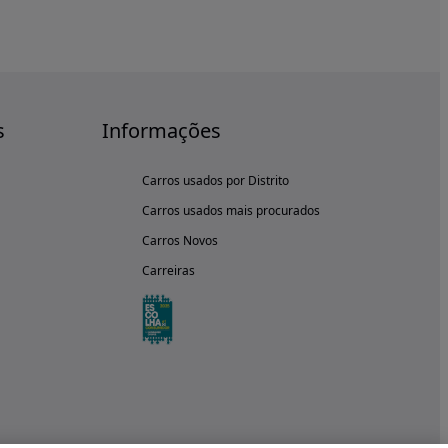
s
Informações
Carros usados por Distrito
Carros usados mais procurados
Carros Novos
Carreiras