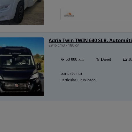
Adria Twin TWIN 640 SLB. Automát
2946 cm3 • 180 cv
58 000 km
Diesel
18
Leiria (Leiria)
Particular • Publicado