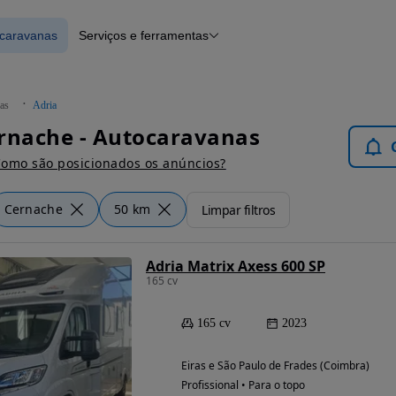
ocaravanas
Serviços e ferramentas
 Autocaravanas
Financiamento
Notícias e artigos
as
Adria
rnache - Autocaravanas
omo são posicionados os anúncios?
Cernache
50 km
Limpar filtros
Adria Matrix Axess 600 SP
165 cv
165 cv
2023
Eiras e São Paulo de Frades (Coimbra)
Profissional • Para o topo