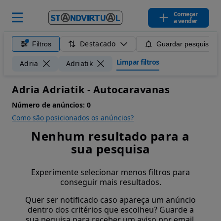
Começar
a vender
Destacado
Filtros
Guardar pesquisa
Limpar filtros
Adria
Adriatik
Adria Adriatik - Autocaravanas
Número de anúncios:
0
Como são posicionados os anúncios?
Nenhum resultado para a
sua pesquisa
Experimente selecionar menos filtros para
conseguir mais resultados.
Quer ser notificado caso apareça um anúncio
dentro dos critérios que escolheu? Guarde a
sua pequisa para receber um aviso por email.