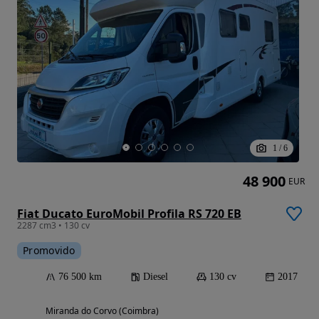
1
/
6
48 900
EUR
Fiat Ducato EuroMobil Profila RS 720 EB
2287 cm3 • 130 cv
Promovido
76 500 km
Diesel
130 cv
2017
Miranda do Corvo (Coimbra)