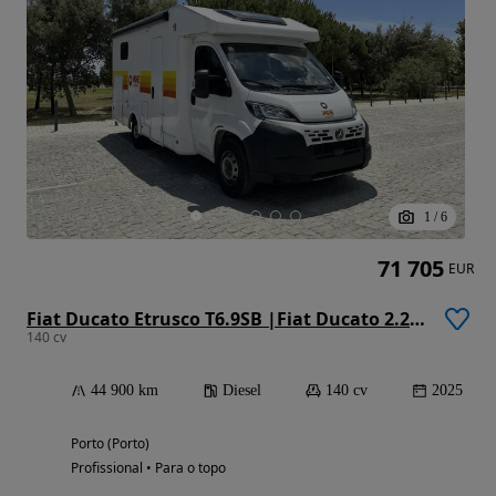
1
/
6
71 705
EUR
Fiat Ducato Etrusco T6.9SB |Fiat Ducato 2.2 Mjet 140 cv | Automático
140 cv
44 900 km
Diesel
140 cv
2025
Porto (Porto)
Profissional • Para o topo