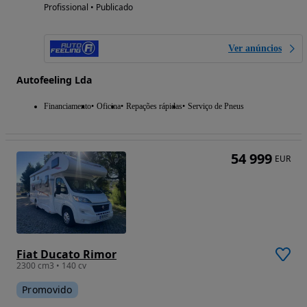
Profissional • Publicado
Ver anúncios
Autofeeling Lda
Financiamento
Oficina
Repações rápidas
Serviço de Pneus
54 999
EUR
Fiat Ducato Rimor
2300 cm3 • 140 cv
Promovido