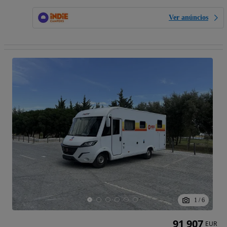
Ver anúncios
1
/
6
91 907
EUR