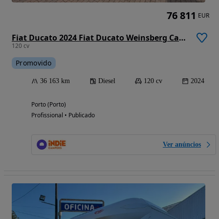
76 811
EUR
Fiat Ducato 2024 Fiat Ducato Weinsberg Carabus | Manual | Techo Elevable
120 cv
Promovido
36 163 km
Diesel
120 cv
2024
Porto (Porto)
Profissional • Publicado
Ver anúncios