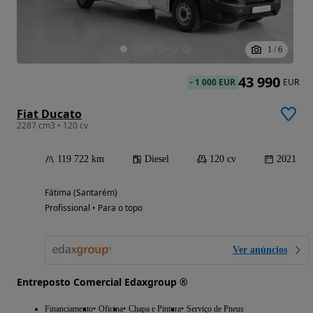
1
/
6
43 990
-
1 000 EUR
EUR
Fiat Ducato
2287 cm3 • 120 cv
119 722 km
Diesel
120 cv
2021
Fátima (Santarém)
Profissional • Para o topo
Ver anúncios
Entreposto Comercial Edaxgroup ®
Financiamento
Oficina
Chapa e Pintura
Serviço de Pneus