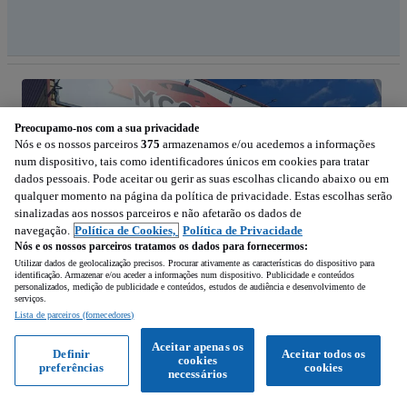
Preocupamo-nos com a sua privacidade
Nós e os nossos parceiros
375
armazenamos e/ou acedemos a informações
num dispositivo, tais como identificadores únicos em cookies para tratar
dados pessoais. Pode aceitar ou gerir as suas escolhas clicando abaixo ou em
qualquer momento na página da política de privacidade. Estas escolhas serão
sinalizadas aos nossos parceiros e não afetarão os dados de
navegação.
Política de Cookies,
Política de Privacidade
Nós e os nossos parceiros tratamos os dados para fornecermos:
Utilizar dados de geolocalização precisos. Procurar ativamente as características do dispositivo para
identificação. Armazenar e/ou aceder a informações num dispositivo. Publicidade e conteúdos
personalizados, medição de publicidade e conteúdos, estudos de audiência e desenvolvimento de
serviços.
Lista de parceiros (fornecedores)
1
/
6
Aceitar apenas os
Definir
Aceitar todos os
cookies
preferências
cookies
43 900
necessários
EUR