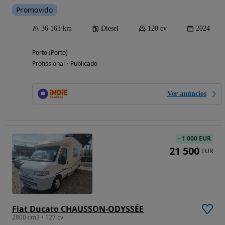
Promovido
36 163 km
Diesel
120 cv
2024
Porto (Porto)
Profissional • Publicado
Ver anúncios
-
1 000 EUR
21 500
EUR
Fiat Ducato CHAUSSON-ODYSSÉE
2800 cm3 • 127 cv