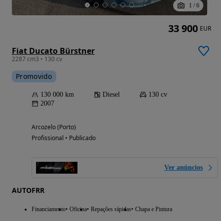
1
/
6
33 900
EUR
Fiat Ducato Bürstner
2287 cm3 • 130 cv
Promovido
130 000 km
Diesel
130 cv
2007
Arcozelo (Porto)
Profissional • Publicado
Ver anúncios
AUTOFRR
Financiamento
Oficina
Repações rápidas
Chapa e Pintura