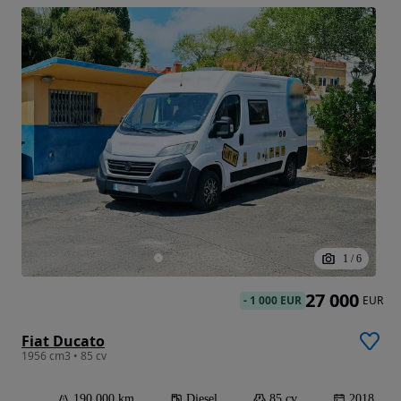
1
/
6
27 000
-
1 000 EUR
EUR
Fiat Ducato
1956 cm3 • 85 cv
190 000 km
Diesel
85 cv
2018