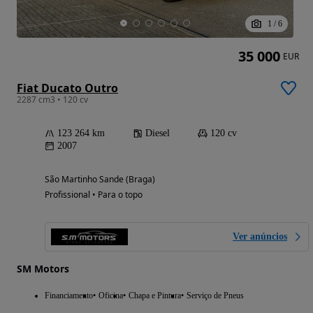
1
/
6
35 000
EUR
Fiat Ducato Outro
2287 cm3 • 120 cv
123 264 km
Diesel
120 cv
2007
São Martinho Sande (Braga)
Profissional • Para o topo
Ver anúncios
SM Motors
Financiamento
Oficina
Chapa e Pintura
Serviço de Pneus