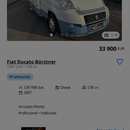
1
/
6
33 900
EUR
Fiat Ducato Bürstner
2287 cm3 • 130 cv
Promovido
130 000 km
Diesel
130 cv
2007
Arcozelo (Porto)
Profissional • Publicado