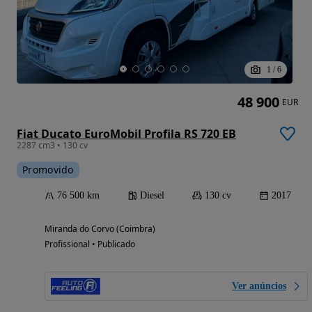
1
/
6
48 900
EUR
Fiat Ducato EuroMobil Profila RS 720 EB
2287 cm3 • 130 cv
Promovido
76 500 km
Diesel
130 cv
2017
Miranda do Corvo (Coimbra)
Profissional • Publicado
Ver anúncios