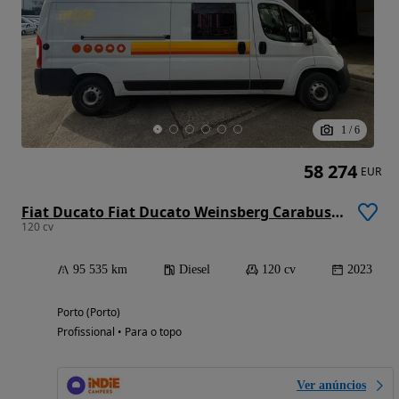
1
/
6
58 274
EUR
Fiat Ducato Fiat Ducato Weinsberg Carabus 2023 | Manual | Teto Elevável
120 cv
95 535 km
Diesel
120 cv
2023
Porto (Porto)
Profissional • Para o topo
Ver anúncios