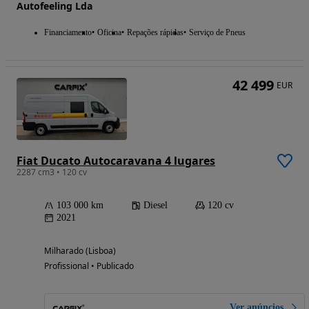
Autofeeling Lda
Financiamento
Oficina
Repações rápidas
Serviço de Pneus
42 499
EUR
Fiat Ducato Autocaravana 4 lugares
2287 cm3 • 120 cv
103 000 km
Diesel
120 cv
2021
Milharado (Lisboa)
Profissional • Publicado
Ver anúncios