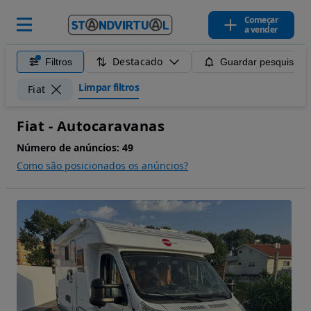
Começar
a vender
Destacado
Filtros
Guardar pesquisa
Limpar filtros
Fiat
Fiat - Autocaravanas
Número de anúncios:
49
Como são posicionados os anúncios?