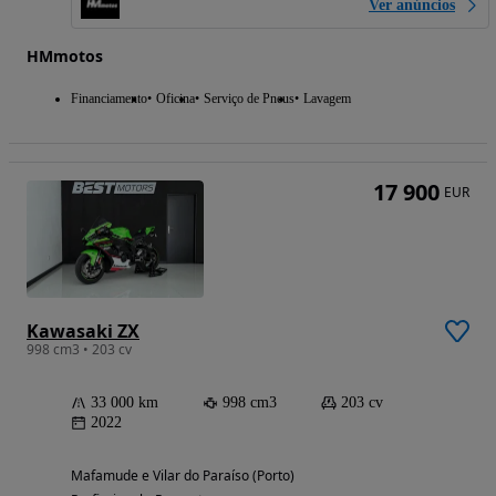
Ver anúncios
HMmotos
Financiamento
Oficina
Serviço de Pneus
Lavagem
17 900
EUR
Kawasaki ZX
998 cm3 • 203 cv
33 000 km
998 cm3
203 cv
2022
Mafamude e Vilar do Paraíso (Porto)