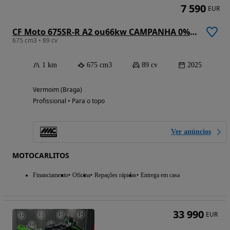
7 590
EUR
CF Moto 675SR-R A2 ou66kw CAMPANHA 0%JUROS
675 cm3 • 89 cv
1 km
675 cm3
89 cv
2025
Vermoim (Braga)
Profissional • Para o topo
Ver anúncios
MOTOCARLITOS
Financiamento
Oficina
Repações rápidas
Entrega em casa
33 990
EUR