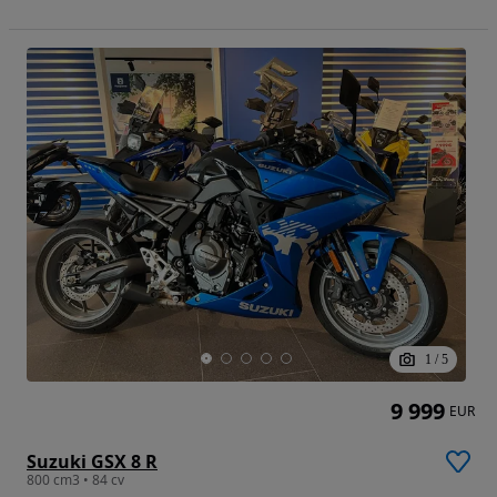
1
/
5
9 999
EUR
Suzuki GSX 8 R
800 cm3 • 84 cv