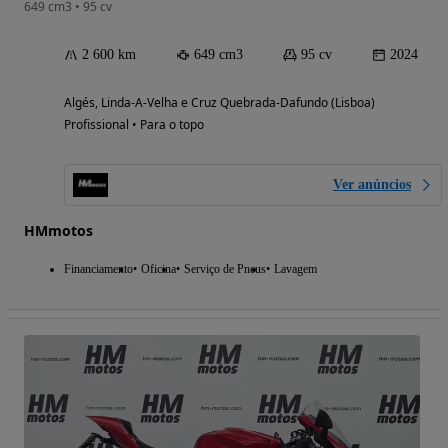
649 cm3 • 95 cv
2 600 km
649 cm3
95 cv
2024
Algés, Linda-A-Velha e Cruz Quebrada-Dafundo (Lisboa)
Profissional • Para o topo
Ver anúncios
HMmotos
Financiamento
Oficina
Serviço de Pneus
Lavagem