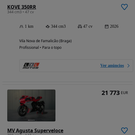
KOVE 350RR
344 cm3 • 47 cv
1 km
344 cm3
47 cv
2026
Vila Nova de Famalicão (Braga)
Profissional • Para o topo
Ver anúncios
21 773
EUR
MV Agusta Superveloce