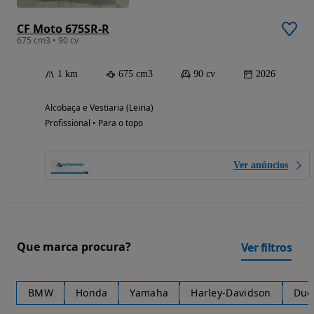
CF Moto 675SR-R
675 cm3 • 90 cv
1 km
675 cm3
90 cv
2026
Alcobaça e Vestiaria (Leiria)
Profissional • Para o topo
Ver anúncios
Que marca procura?
Ver filtros
BMW
Honda
Yamaha
Harley-Davidson
Duc