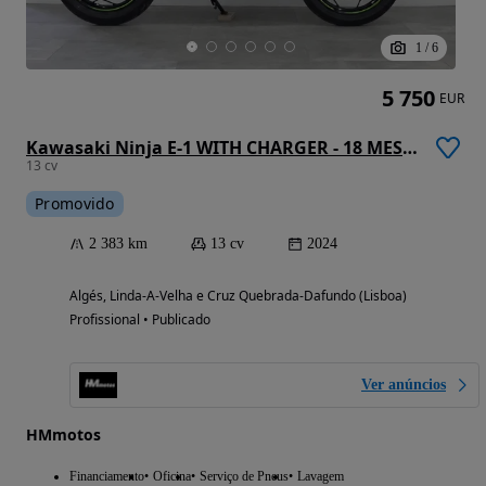
1
/
6
5 750
EUR
Kawasaki Ninja E-1 WITH CHARGER - 18 MESES DE GARANTIA
13 cv
Promovido
2 383 km
13 cv
2024
Algés, Linda-A-Velha e Cruz Quebrada-Dafundo (Lisboa)
Profissional • Publicado
Ver anúncios
HMmotos
Financiamento
Oficina
Serviço de Pneus
Lavagem