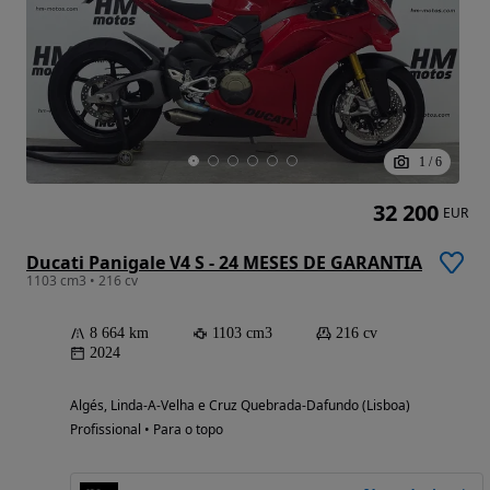
1
/
6
32 200
EUR
Ducati Panigale V4 S - 24 MESES DE GARANTIA
1103 cm3 • 216 cv
8 664 km
1103 cm3
216 cv
2024
Algés, Linda-A-Velha e Cruz Quebrada-Dafundo (Lisboa)
Profissional • Para o topo