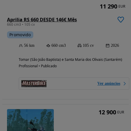
11 290
EUR
Aprilia RS 660 DESDE 146€ Mês
660 cm3 • 105 cv
Promovido
56 km
660 cm3
105 cv
2026
Tomar (São João Baptista) e Santa Maria dos Olivais (Santarém)
Profissional • Publicado
Ver anúncios
12 900
EUR