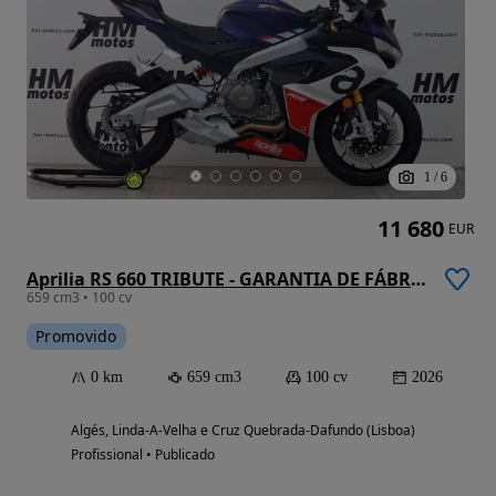
1
/
6
11 680
EUR
Aprilia RS 660 TRIBUTE - GARANTIA DE FÁBRICA
659 cm3 • 100 cv
Promovido
0 km
659 cm3
100 cv
2026
Algés, Linda-A-Velha e Cruz Quebrada-Dafundo (Lisboa)
Profissional • Publicado