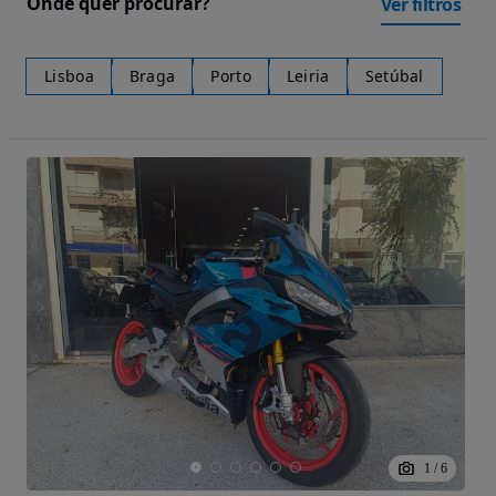
Onde quer procurar?
Ver filtros
Lisboa
Braga
Porto
Leiria
Setúbal
1
/
6