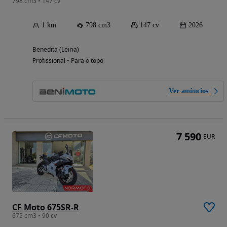
798 cm3 • 147 cv
1 km
798 cm3
147 cv
2026
Benedita (Leiria)
Profissional • Para o topo
Ver anúncios
7 590
EUR
CF Moto 675SR-R
675 cm3 • 90 cv