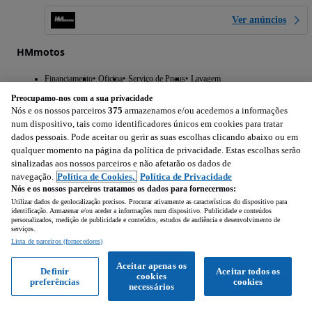
Ver anúncios
HMmotos
Financiamento
Oficina
Serviço de Pneus
Lavagem
Preocupamo-nos com a sua privacidade
Nós e os nossos parceiros
375
armazenamos e/ou acedemos a informações
num dispositivo, tais como identificadores únicos em cookies para tratar
6 500
EUR
dados pessoais. Pode aceitar ou gerir as suas escolhas clicando abaixo ou em
qualquer momento na página da política de privacidade. Estas escolhas serão
sinalizadas aos nossos parceiros e não afetarão os dados de
navegação.
Política de Cookies,
Política de Privacidade
Nós e os nossos parceiros tratamos os dados para fornecermos:
Utilizar dados de geolocalização precisos. Procurar ativamente as características do dispositivo para
identificação. Armazenar e/ou aceder a informações num dispositivo. Publicidade e conteúdos
personalizados, medição de publicidade e conteúdos, estudos de audiência e desenvolvimento de
Yamaha YZF R1
serviços.
1000 cm3
Lista de parceiros (fornecedores)
Aceitar apenas os
Definir
Aceitar todos os
63 833 km
1000 cm3
2004
cookies
preferências
cookies
necessários
Venda do Pinheiro e Santo Estêvão das Galés (Lisboa)