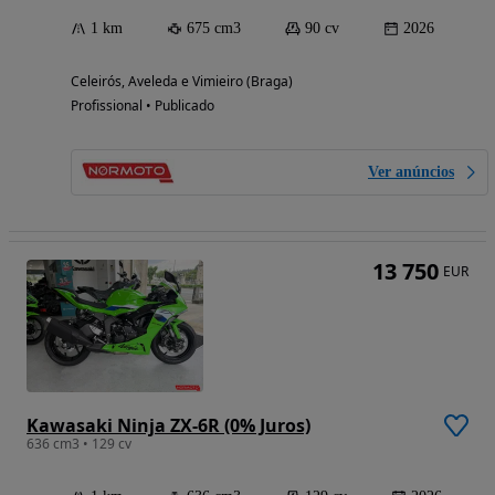
1 km
675 cm3
90 cv
2026
Celeirós, Aveleda e Vimieiro (Braga)
Profissional • Publicado
Ver anúncios
13 750
EUR
Kawasaki Ninja ZX-6R (0% Juros)
636 cm3 • 129 cv