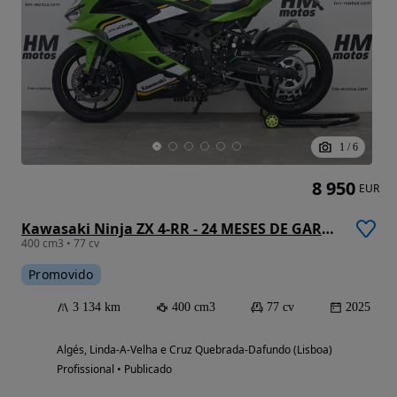
1
/
6
8 950
EUR
Kawasaki Ninja ZX 4-RR - 24 MESES DE GARANTIA
400 cm3 • 77 cv
Promovido
3 134 km
400 cm3
77 cv
2025
Algés, Linda-A-Velha e Cruz Quebrada-Dafundo (Lisboa)
Profissional • Publicado