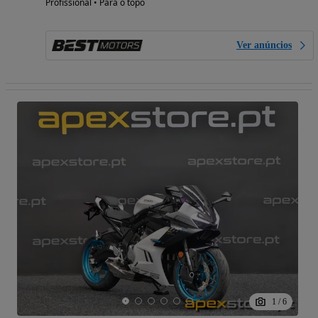
Profissional • Para o topo
Ver anúncios
1
/
6