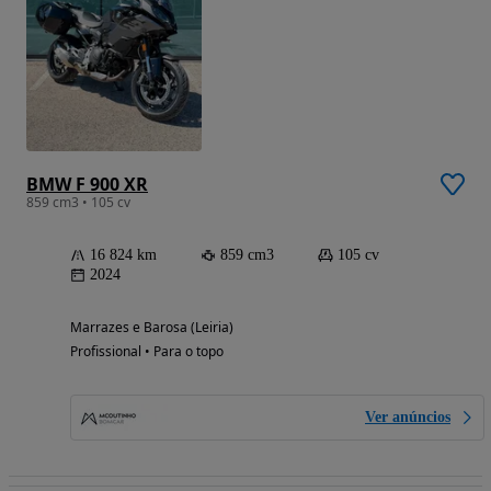
BMW F 900 XR
859 cm3 • 105 cv
16 824 km
859 cm3
105 cv
2024
Marrazes e Barosa (Leiria)
Profissional • Para o topo
Ver anúncios