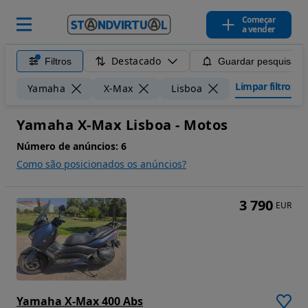
Começar
a vender
Destacado
Filtros
Guardar pesquisa
Limpar filtros
Yamaha
X-Max
Lisboa
Yamaha X-Max Lisboa - Motos
Número de anúncios:
6
Como são posicionados os anúncios?
3 790
EUR
Yamaha X-Max 400 Abs