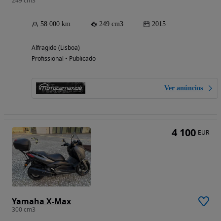
249 cm3
58 000 km
249 cm3
2015
Alfragide (Lisboa)
Profissional • Publicado
Ver anúncios
4 100
EUR
Yamaha X-Max
300 cm3