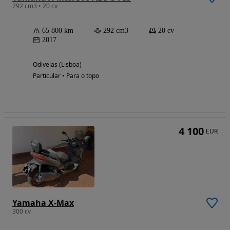
292 cm3 • 20 cv
65 800 km
292 cm3
20 cv
2017
Odivelas (Lisboa)
Particular • Para o topo
4 100
EUR
Yamaha X-Max
300 cv