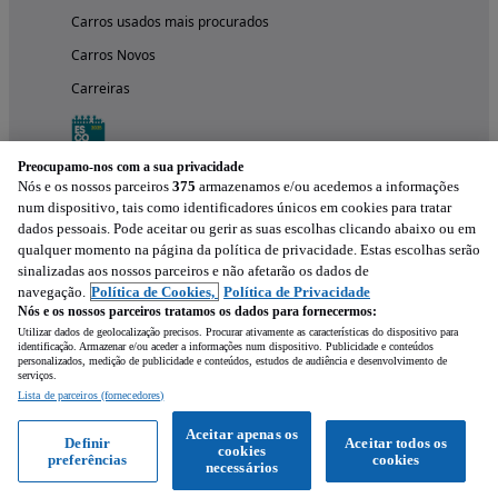
Carros usados mais procurados
Carros Novos
Carreiras
Preocupamo-nos com a sua privacidade
Nós e os nossos parceiros
375
armazenamos e/ou acedemos a informações
num dispositivo, tais como identificadores únicos em cookies para tratar
dados pessoais. Pode aceitar ou gerir as suas escolhas clicando abaixo ou em
qualquer momento na página da política de privacidade. Estas escolhas serão
sinalizadas aos nossos parceiros e não afetarão os dados de
navegação.
Política de Cookies,
Política de Privacidade
Nós e os nossos parceiros tratamos os dados para fornecermos:
Experimenta a aplicação
Utilizar dados de geolocalização precisos. Procurar ativamente as características do dispositivo para
identificação. Armazenar e/ou aceder a informações num dispositivo. Publicidade e conteúdos
personalizados, medição de publicidade e conteúdos, estudos de audiência e desenvolvimento de
serviços.
Lista de parceiros (fornecedores)
Aceitar apenas os
Definir
Aceitar todos os
cookies
preferências
cookies
necessários