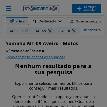
Começar
a vender
Destacado
Filtros
Guardar pesquisa
Limpar filtros
Yamaha
MT-09
Aveiro
Yamaha MT-09 Aveiro - Motos
Número de anúncios:
0
Como são posicionados os anúncios?
Nenhum resultado para a
sua pesquisa
Experimente selecionar menos filtros para
conseguir mais resultados.
Quer ser notificado caso apareça um anúncio
dentro dos critérios que escolheu? Guarde a
sua pequisa para receber um aviso por email.