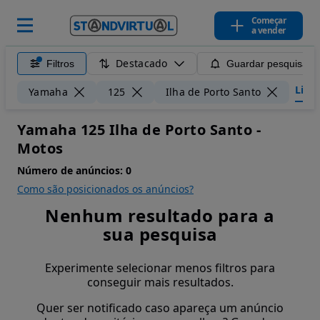
Começar
a vender
Destacado
Filtros
Guardar pesquisa
Limpa
Yamaha
125
Ilha de Porto Santo
Yamaha 125 Ilha de Porto Santo -
Motos
Número de anúncios:
0
Como são posicionados os anúncios?
Nenhum resultado para a
sua pesquisa
Experimente selecionar menos filtros para
conseguir mais resultados.
Quer ser notificado caso apareça um anúncio