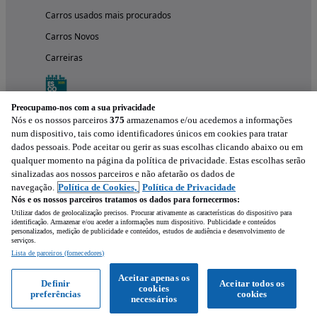
Carros usados mais procurados
Carros Novos
Carreiras
Preocupamo-nos com a sua privacidade
Nós e os nossos parceiros
375
armazenamos e/ou acedemos a informações
num dispositivo, tais como identificadores únicos em cookies para tratar
dados pessoais. Pode aceitar ou gerir as suas escolhas clicando abaixo ou em
qualquer momento na página da política de privacidade. Estas escolhas serão
sinalizadas aos nossos parceiros e não afetarão os dados de
navegação.
Política de Cookies,
Política de Privacidade
Nós e os nossos parceiros tratamos os dados para fornecermos:
Experimenta a aplicação
Utilizar dados de geolocalização precisos. Procurar ativamente as características do dispositivo para
identificação. Armazenar e/ou aceder a informações num dispositivo. Publicidade e conteúdos
personalizados, medição de publicidade e conteúdos, estudos de audiência e desenvolvimento de
serviços.
Lista de parceiros (fornecedores)
Aceitar apenas os
Definir
Aceitar todos os
cookies
preferências
cookies
necessários